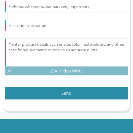
AI Helps Write
Send