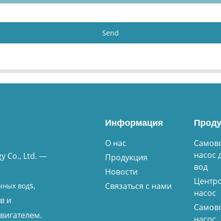
Send
Информация
Проду
О нас
Самов
насос 
 Co., Ltd. —
Продукция
вод
Новости
Центр
s,
Связаться с нами
чных вод
насос
в и
Самов
вигателем.
насос