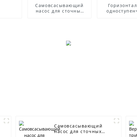
Самовсасывающий
Горизонта
насос для сточных
одноступен
вод из нержавеющей
центробежны
стали серии ZWP
из нержав
стали 
Самовсасывающий
насос для сточных
вод серии ZW