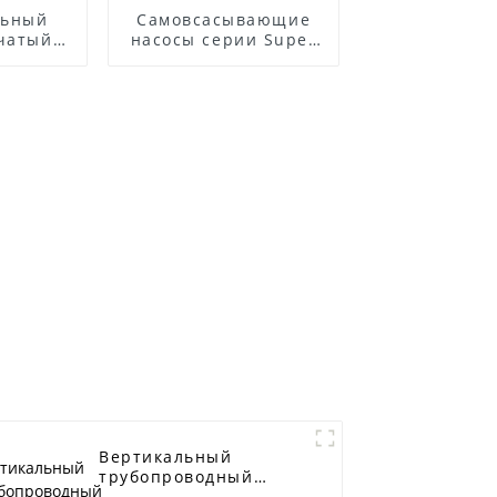
льный
Самовсасывающие
чатый
насосы серии Super
й насос
T
еющей
ZS
Вертикальный
трубопроводный
центробежный насос