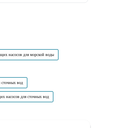
ции насосов, но и увеличивается спрос на
щих насосов для морской воды
 сточных вод
их насосов для сточных вод