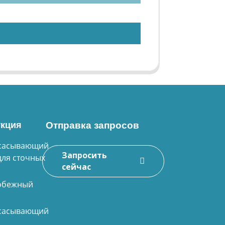
кция
Отправка запросов
сасывающий
Запросить
для сточных
сейчас
обежный
сасывающий