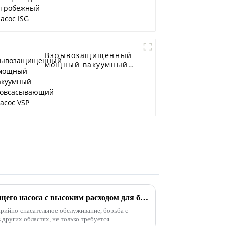
ISG
Взрывозащищенный
мощный вакуумный
самовсасывающий
насос VSP
Применение самовсасывающего насоса с высоким расходом для борьбы с наводнениями и дренажа
варийно-спасательное обслуживание, борьба с
 других областях, не только требуется