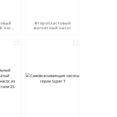
товый
Фторопластовый
й насос
магнитный насос