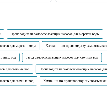
 включают: Компактная
безопасность и удобство эксплуата
производительность насосов...
ы
Производители самовсасывающих насосов для морской воды
сосов для морской воды
Компании по производству самовсасываю
точных вод
Завод самовсасывающих насосов для сточных вод
сов для сточных вод
Производители самовсасывающих насосов для
сосов для сточных вод
Компании по производству самовсасывающ