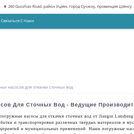
260 Guozhao Road, район Уцзян, город Сучжоу, провинция Цзянсу
Связаться С Нами
ых насосов для откачки сточных вод
сов Для Сточных Вод - Ведущие Производит
огружные насосы для откачки сточных вод от Jiangsu Lansheng 
ботки и транспортировки различных твердых материалов и мусо
дприятий и муниципальных применений. Наши погружные насо