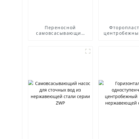
Переносной
Фтороплас
самовсасывающий
центробежны
насос для
IHF
дизельного
двигателя