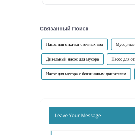
расхода. Головка насоса незасоряющегося самовса
SP-8...
Связанный Поиск
Насос для откачки сточных вод
Мусорные
Дизельный насос для мусора
Насос для о
Насос для мусора с бензиновым двигателем
Leave Your Message