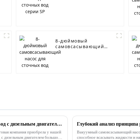
8-дюймовый
самовсасывающий
насос для сточных
вод
Самовсасывающий насос для сточных вод с дизельным двигателем экспортируется в Малайзию
говая компания приобрела у нашей
Вакуумный самовсасывающий насос
 с дизельным двигателем большого
способное всасывать жидкости и н