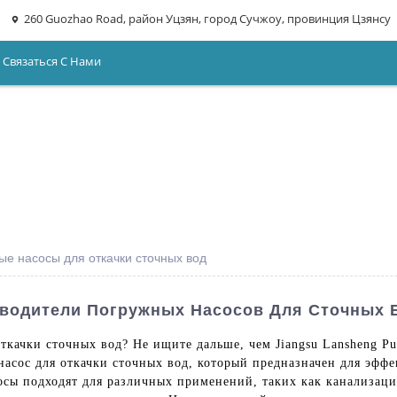
260 Guozhao Road, район Уцзян, город Сучжоу, провинция Цзянсу
Связаться С Нами
е насосы для откачки сточных вод
водители Погружных Насосов Для Сточных 
качки сточных вод? Не ищите дальше, чем Jiangsu Lansheng Pum
асос для откачки сточных вод, который предназначен для эффе
осы подходят для различных применений, таких как канализац