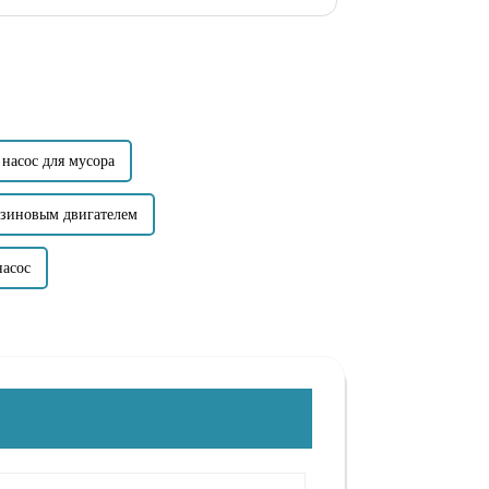
чего колеса для создания центробежной силы...
насос для мусора
нзиновым двигателем
насос