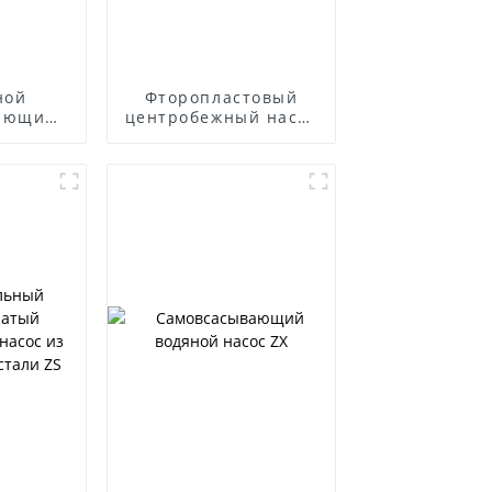
ной
Фторопластовый
ающий
центробежный насос
ля
IHF
ого
ля