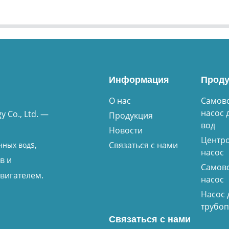
Информация
Проду
О нас
Самов
насос 
 Co., Ltd. —
Продукция
вод
Новости
Центр
s,
Связаться с нами
чных вод
насос
в и
Самов
вигателем.
насос
Насос 
трубо
Связаться с нами