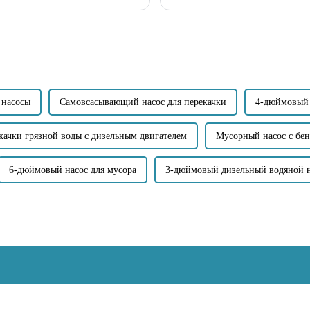
сывающего насоса для сточных вод
основном использует вращение рабо
 насосы
Самовсасывающий насос для перекачки
4-дюймовый 
ткачки грязной воды с дизельным двигателем
Мусорный насос с бе
6-дюймовый насос для мусора
3-дюймовый дизельный водяной 