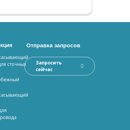
кция
Отправка запросов
сасывающий
Запросить
для сточных
сейчас
обежный
сасывающий
для
провода