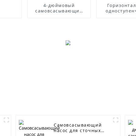
4-дюймовый
Горизонта
самовсасывающий
одноступен
насос для сточных
центробежны
вод
из нержав
стали 
Самовсасывающий
насос для сточных
вод серии SP