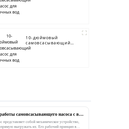
вод
10-дюймовый
самовсасывающий
насос для сточных
вод
Глубокий анализ принципа работы самовсасывающего насоса с вакуумным усилителем
 представляет собой механическое устройство,
апрямую выгружать их. Его рабочий принцип в