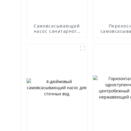
Самовсасывающий
Перенос
насос санитарного
самовсасыв
класса
насос д
дизельн
двигате