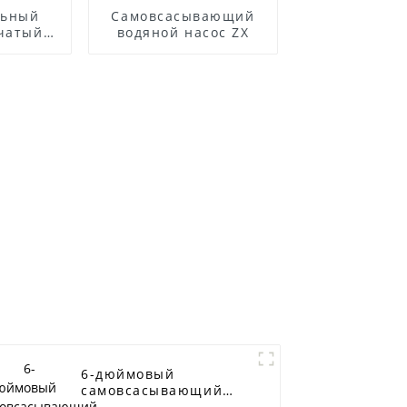
льный
Самовсасывающий
чатый
водяной насос ZX
й насос
еющей
ZS
6-дюймовый
самовсасывающий
насос для сточных