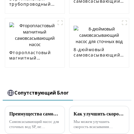
самовсасывающий
трубопроводный
насос для сточных
центробежный
вод
насос ISG
8-дюймовый
Фторопластовый
самовсасывающий
магнитный
насос для сточных
самовсасывающий
вод
насос
Сопутствующий Блог
Преимущества самовсасывающего канализационного насоса серии SP
Как улучшить скорость всасывания самовсасывающего канализационного насоса
Самовсасывающий насос для
Мы можем улучшить
сточных вод SP, не
скорость всасывания
засоряющийся, имеет такие
самовсасывающего