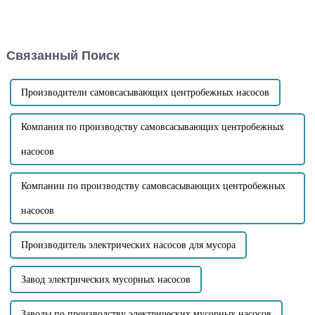
преимущества, как высокая
канализационного насоса,
высота всасывания, короткое
установив донные клапаны,
время самовсасывания,
вакуумные насосы и
высокая производительность
сифонные баки.
Связанный Поиск
по перекачке сточных вод и
низкие затраты на
техническое обслуживание.
Производители самовсасывающих центробежных насосов
Компания по производству самовсасывающих центробежных
насосов
Компании по производству самовсасывающих центробежных
насосов
Производитель электрических насосов для мусора
Завод электрических мусорных насосов
Заводы по производству электрических мусорных насосов