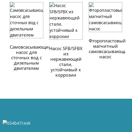
В
с
Фторопластовый
магнитный
Самовсасывающий
Насос SFB/SFBX
самовсасывающий
насос для
из
насос
сточных вод с
нержавеющей
дизельным
стали,
двигателем
устойчивый к
коррозии