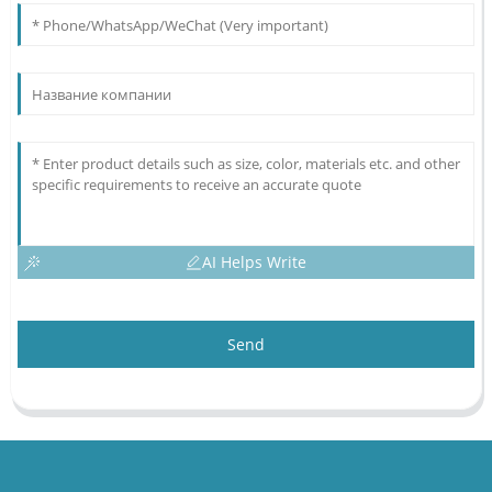
AI Helps Write
Send