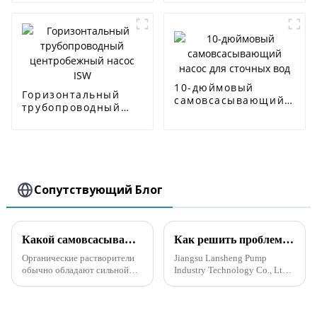
вод
10-дюймовый
Горизонтальный
самовсасывающий
трубопроводный
насос для сточных
центробежный
вод
насос ISW
Сопутствующий Блог
Какой самовсасывающий насос используется для органических растворителей?
Как решить проблему выбора высокого напора для самовсасывающего канализационного насоса
Органические растворители
Jiangsu Lansheng Pump
обычно обладают сильной
Industry Technology Co., Ltd.,
коррозионной активностью и
ведущая компания в насосной
летучестью, поэтому при
промышленности, нашла
выборе самовсасывающего
решение проблемы выбора