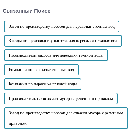
насоса необходимо
высокого напора для
учитывать следующие
самовсасывающих
Связанный Поиск
ключевые
канализационных насосов.
факторы:Коррозионная
Компания ...
стойкость: Корпус насоса и
внутренние части...
Завод по производству насосов для перекачки сточных вод
Заводы по производству насосов для перекачки сточных вод
Производители насосов для перекачки грязной воды
Компания по перекачке сточных вод
Компании по перекачке грязной воды
Производитель насосов для мусора с ременным приводом
Завод по производству насосов для откачки мусора с ременным
приводом