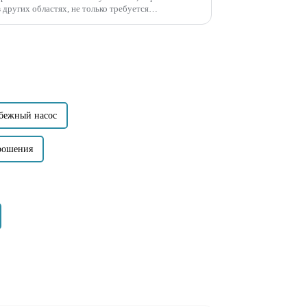
 других областях, не только требуется
ции насосов, но и увеличивается спрос на
бежный насос
рошения