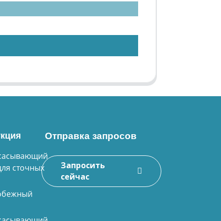
кция
Отправка запросов
сасывающий
Запросить
для сточных
сейчас
обежный
сасывающий