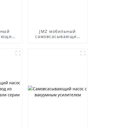
ьный
JMZ мобильный
ающий
самовсасывающий
FB
насос из
нержавеющей стали