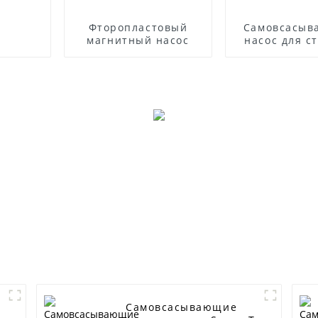
Фторопластовый
Самовсасы
магнитный насос
насос для с
вод из нерж
стали сери
Самовсасывающие