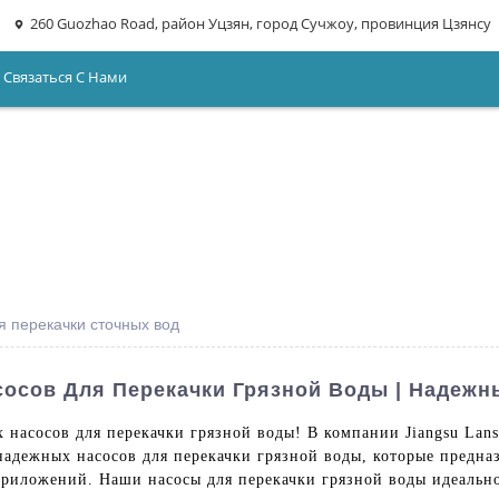
260 Guozhao Road, район Уцзян, город Сучжоу, провинция Цзянсу
Связаться С Нами
я перекачки сточных вод
осов Для Перекачки Грязной Воды | Надежн
насосов для перекачки грязной воды! В компании Jiangsu Lansh
надежных насосов для перекачки грязной воды, которые предна
иложений. Наши насосы для перекачки грязной воды идеально