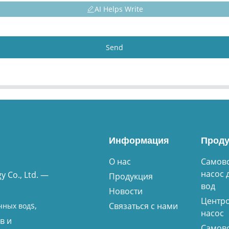
AI Helps Write
Send
Информация
Проду
О нас
Самов
насос 
 Co., Ltd. —
Продукция
вод
Новости
Центр
s,
Связаться с нами
чных вод
насос
в и
Самов