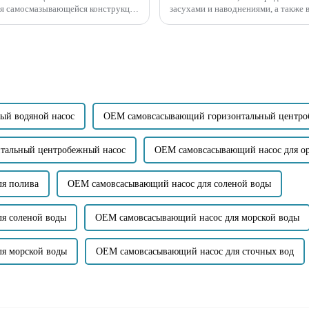
ря самосмазывающейся конструкции
засухами и наводнениями, а также в
кивать воду в ...
безопасность и удобство эксплуата
производительность насосов...
ый водяной насос
OEM самовсасывающий горизонтальный центро
тальный центробежный насос
OEM самовсасывающий насос для о
ля полива
OEM самовсасывающий насос для соленой воды
я соленой воды
OEM самовсасывающий насос для морской воды
ля морской воды
OEM самовсасывающий насос для сточных вод