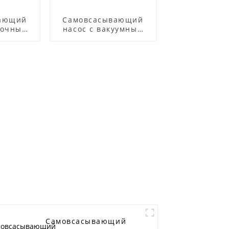
вающий
Самовсасывающий
точных
насос с вакуумным
авеющей
усилителем
и ZWP
Самовсасывающий