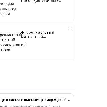
насос для сточных
вод серии J
Фторопластовый
магнитный
самовсасывающий
насос
Применение самовсасывающего насоса с высоким расходом для борьбы с наводнениями и дренажа
варийно-спасательное обслуживание, борьба с