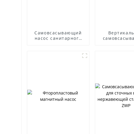
Самовсасывающий
Вертикал
насос санитарного
самовсасыв
класса
насос W