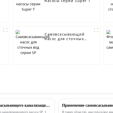
насосы серии Super T
Самовсасывающий
насос для сточных
вод серии SP
Преимущества незасоряющегося самовсасывающего канализационного насоса SP
канализационного насоса SP: 1.
В таких областях, как городское а