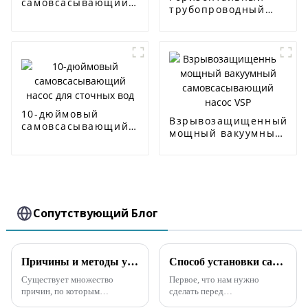
самовсасывающий
трубопроводный
насос для сточных
центробежный
вод
насос ISW
10-дюймовый
Взрывозащищенный
самовсасывающий
мощный вакуумный
насос для сточных
самовсасывающий
вод
насос VSP
Сопутствующий Блог
Причины и методы устранения неполадок, связанных с тем, что самовсасывающий насос дизельного двигателя не может всасывать воду
Способ установки самовсасывающего канализационного насоса
Существует множество
Первое, что нам нужно
причин, по которым
сделать перед
самовсасывающий насос
использованием