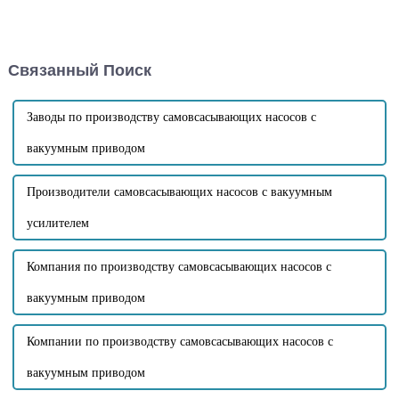
дизельного двигателя не
самовсасывающего
может всасывать воду.
канализационного насоса, это
Давайте вместе рассмотрим
правильно его установить.
распространенные
Если установка неверна, то и
Связанный Поиск
неисправности и пути их
правильного использования
устранения! 1. Утечка в
нет. Далее давайте
ингаляционном
рассмотрим, как...
трубопроводе: Чтобы
Заводы по производству самовсасывающих насосов с
устранить утечку в
ингаляционном
вакуумным приводом
трубопроводе...
Производители самовсасывающих насосов с вакуумным
усилителем
Компания по производству самовсасывающих насосов с
вакуумным приводом
Компании по производству самовсасывающих насосов с
вакуумным приводом