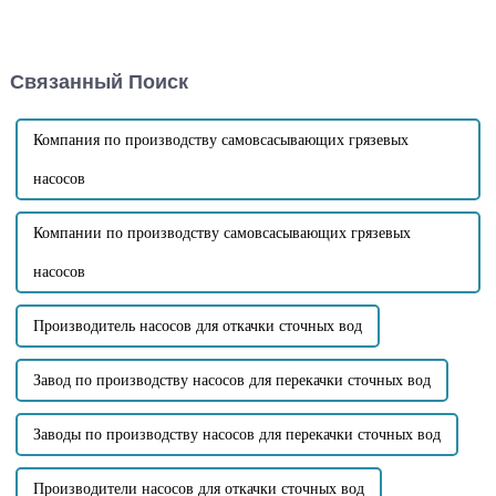
подверженным засорению.
насосов различается. При
Он обладает такими
использовании различных
преимуществами, как
самовсасывающих насосов
короткое время
часто оказывается, что
Связанный Поиск
самовсасывания,
самовсасывающим насосам
самовсасывание, большая
требуется длительное время
высота, высокая
для...
устойчивость к засорению,
Компания по производству самовсасывающих грязевых
высокая скорость очистки и т.
д.
насосов
Компании по производству самовсасывающих грязевых
насосов
Производитель насосов для откачки сточных вод
Завод по производству насосов для перекачки сточных вод
Заводы по производству насосов для перекачки сточных вод
Производители насосов для откачки сточных вод