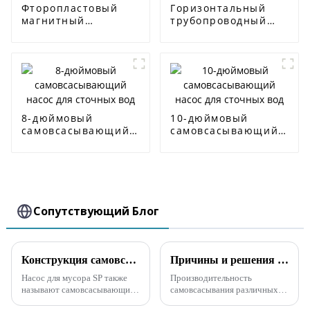
Фторопластовый
Горизонтальный
магнитный
трубопроводный
самовсасывающий
центробежный
насос
насос ISW
8-дюймовый
10-дюймовый
самовсасывающий
самовсасывающий
насос для сточных
насос для сточных
вод
вод
Сопутствующий Блог
Конструкция самовсасывающего насоса для сточных вод SP, не засоряющегося
Причины и решения длительного времени самовсасывания самовсасывающих насосов
Насос для мусора SP также
Производительность
называют самовсасывающим
самовсасывания различных
насосом для сточных вод, не
типов самовсасывающих