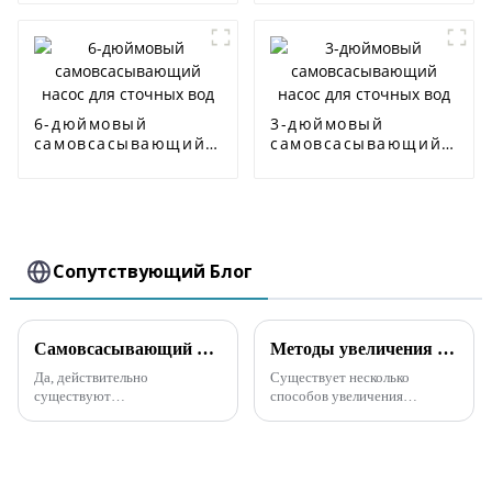
насос ISG
насос CDL/CDLF
6-дюймовый
3-дюймовый
самовсасывающий
самовсасывающий
насос для сточных
насос для сточных
вод
вод
Сопутствующий Блог
Самовсасывающий насос для сточных вод, способный перекачивать твердые частицы
Методы увеличения производительности самовсасывания незасоряющихся самовсасывающих насосов для сточных вод
Да, действительно
Существует несколько
существуют
способов увеличения
самовсасывающие насосы для
мощности самовсасывания
сточных вод, которые могут
самовсасывающих насосов
транспортировать твердые
для сточных вод:1. На
частицы. Этот тип насоса
всасывающую трубу
обычно предназначен для
незасоренного насоса для