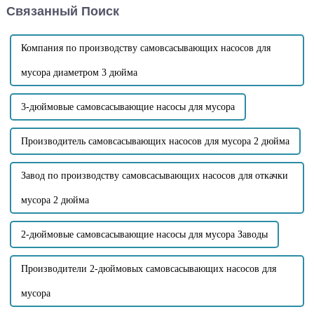
Связанный Поиск
перекачивания сточных вод
сточных вод устанавливается
или канализационных вод,
вакуумный насос. Перед
содержащих примеси, такие
запуском насоса для сточных
как твердые частицы...
вод...
Компания по производству самовсасывающих насосов для
мусора диаметром 3 дюйма
3-дюймовые самовсасывающие насосы для мусора
Производитель самовсасывающих насосов для мусора 2 дюйма
Завод по производству самовсасывающих насосов для откачки
мусора 2 дюйма
2-дюймовые самовсасывающие насосы для мусора Заводы
Производители 2-дюймовых самовсасывающих насосов для
мусора