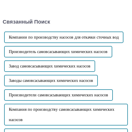
существенными
у нашей компании
преимуществами: 1. Высокая
самовсасывающий насос для
самовсасывающая
сточных вод с дизельным
способность:
двигателем большого
Связанный Поиск
самовсасывающий
расхода. Головка насоса
центробежный насос может
незасоряющегося
перекачивать жидкости с
самовсасывающего насоса
низким уровнем жидкости или
для сточных вод SP-8...
Компании по производству насосов для откачки сточных вод
жидкости в емкостях с...
Производитель самовсасывающих химических насосов
Завод самовсасывающих химических насосов
Заводы самовсасывающих химических насосов
Производители самовсасывающих химических насосов
Компания по производству самовсасывающих химических
насосов