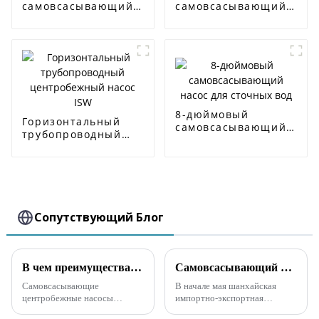
самовсасывающий
самовсасывающий
насос CYZ-A
насос для сточных
вод
8-дюймовый
Горизонтальный
самовсасывающий
трубопроводный
насос для сточных
центробежный
вод
насос ISW
Сопутствующий Блог
В чем преимущества самовсасывающих центробежных насосов?
Самовсасывающий насос для сточных вод с дизельным двигателем экспортируется в Малайзию
Самовсасывающие
В начале мая шанхайская
центробежные насосы
импортно-экспортная
обладают следующими
торговая компания приобрела