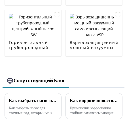
самовсасывающий
насос
Горизонтальный
Взрывозащищенный
трубопроводный
мощный вакуумный
центробежный
самовсасывающий
насос ISW
насос VSP
Сопутствующий Блог
Как выбрать насос при большом количестве примесей
Как коррозионно-стойкий самовсасывающий насос применяется для пестицидов?
Как выбрать насос для
Применение коррозионно-
сточных вод, который может
стойких самовсасывающих
перекачивать сточные воды,
насосов в производстве
содержащие большое
пестицидов можно разделить