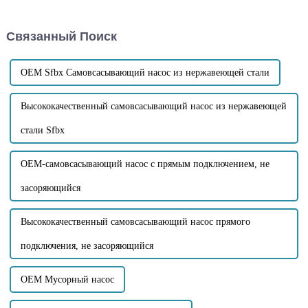
количество примесей?
на два типа: один из них —
Примеси необходимо
использование вакуумного
учитывать, являются ли они
всасывания материала...
Связанный Поиск
крупными твердыми
частицами или волокнистыми
примесями...
OEM Sfbx Самовсасывающий насос из нержавеющей стали
Высококачественный самовсасывающий насос из нержавеющей
стали Sfbx
OEM-самовсасывающий насос с прямым подключением, не
засоряющийся
Высококачественный самовсасывающий насос прямого
подключения, не засоряющийся
OEM Мусорный насос