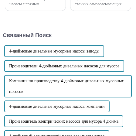
насосы с прямым
стойких самовсасывающих
подключением, так и
насосов в производстве
самовсасывающие насосы
пестицидов можно разделить
раздельного типа имеют свои
на два типа: один из них —
преимущества и недостатки.
использование вакуумного
Преимущества
всасывания материала...
Связанный Поиск
самовсасывающего насоса с
прямым подключением
включают: Компактная
конструкция...
4-дюймовые дизельные мусорные насосы заводы
Производители 4-дюймовых дизельных насосов для мусора
Компания по производству 4-дюймовых дизельных мусорных
насосов
4-дюймовые дизельные мусорные насосы компании
Производитель электрических насосов для мусора 4 дюйма