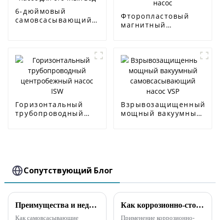
6-дюймовый
Фторопластовый
самовсасывающий
магнитный
насос для сточных
самовсасывающий
вод
насос
Горизонтальный
Взрывозащищенный
трубопроводный
мощный вакуумный
центробежный
самовсасывающий
насос ISW
насос VSP
Сопутствующий Блог
Преимущества и недостатки самовсасывающих насосов прямого и раздельного типа
Как коррозионно-стойкий самовсасывающий насос применяется для пестицидов?
Как самовсасывающие
Применение коррозионно-