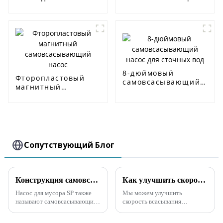
вод серии SP
насос для сточных
вод
8-дюймовый
Фторопластовый
самовсасывающий
магнитный
насос для сточных
самовсасывающий
вод
насос
Сопутствующий Блог
Конструкция самовсасывающего насоса для сточных вод SP, не засоряющегося
Как улучшить скорость всасывания самовсасывающего канализационного насоса
Насос для мусора SP также
Мы можем улучшить
называют самовсасывающим
скорость всасывания
насосом для сточных вод, не
самовсасывающего
подверженным засорению.
канализационного насоса,