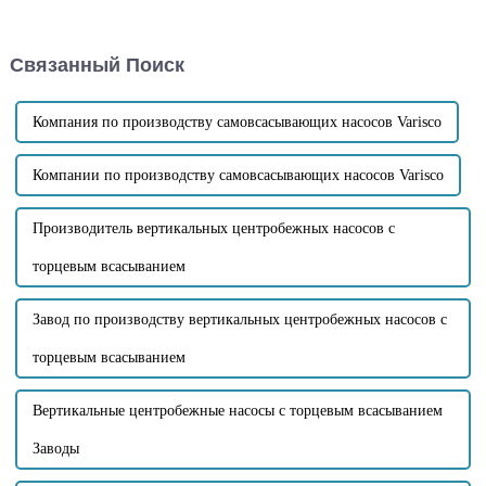
Он обладает такими
установив донные клапаны,
преимуществами, как
вакуумные насосы и
короткое время
сифонные баки.
Связанный Поиск
самовсасывания,
самовсасывание, большая
высота, высокая
устойчивость к засорению,
Компания по производству самовсасывающих насосов Varisco
высокая скорость очистки и т.
д.
Компании по производству самовсасывающих насосов Varisco
Производитель вертикальных центробежных насосов с
торцевым всасыванием
Завод по производству вертикальных центробежных насосов с
торцевым всасыванием
Вертикальные центробежные насосы с торцевым всасыванием
Заводы