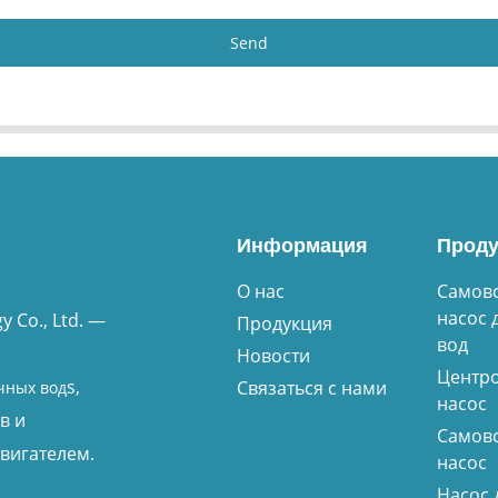
Send
Информация
Проду
О нас
Самов
насос 
 Co., Ltd. —
Продукция
вод
Новости
Центр
s,
Связаться с нами
чных вод
насос
в и
Самов
вигателем.
насос
Насос 