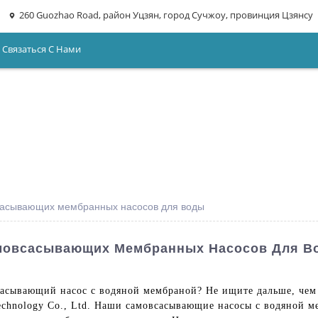
260 Guozhao Road, район Уцзян, город Сучжоу, провинция Цзянсу
Связаться С Нами
сасывающих мембранных насосов для воды
мовсасывающих Мембранных Насосов Для Во
асывающий насос с водяной мембраной? Не ищите дальше, чем
Technology Co., Ltd. Наши самовсасывающие насосы с водяной м