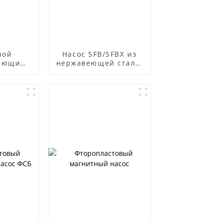
ной
Насос SFB/SFBX из
ающий
нержавеющей стали,
ля
устойчивый к
ого
коррозии
ля