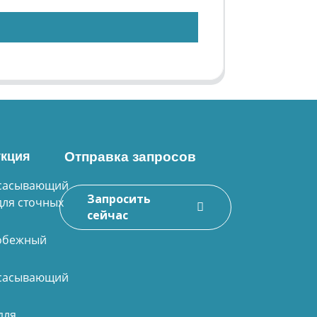
кция
Отправка запросов
сасывающий
Запросить
для сточных
сейчас
обежный
сасывающий
для