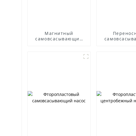
Магнитный
Перенос
самовсасывающий
самовсасыв
насос
насос д
дизельн
двигате