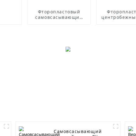
Фторопластовый
Фтороплас
самовсасывающий
центробежны
насос
ФСБ
Самовсасывающий