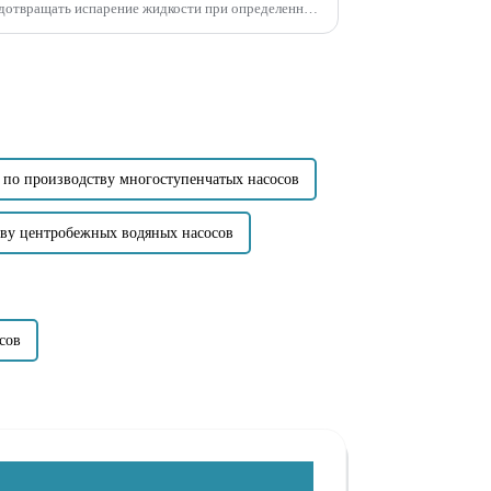
едотвращать испарение жидкости при определенных
збыточную энергию на единицу веса...
по производству многоступенчатых насосов
тву центробежных водяных насосов
сов