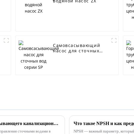
водяной насос ZX
Самовсасывающий
насос для сточных
вод серии SP
Преимущества использования самовсасывающего канализационного насоса
Что такое NPSH и как пред
правления сточными водами в
NPSH — важный параметр, который 