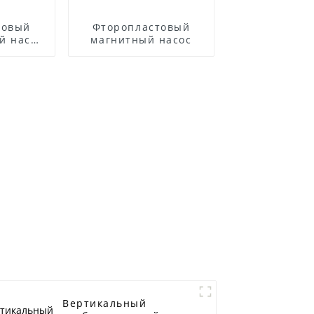
товый
Фторопластовый
й насос
магнитный насос
Вертикальный