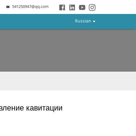
541250947@qq.com
Russian
явление кавитации