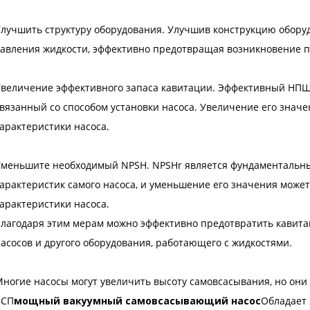
лучшить структуру оборудования. Улучшив конструкцию обору
авления жидкости, эффективно предотвращая возникновение п
величение эффективного запаса кавитации. Эффективный НПШа
вязанный со способом установки насоса. Увеличение его зна
арактеристики насоса.
Уменьшите необходимый NPSH. NPSHr является фундаментальн
арактеристик самого насоса, и уменьшение его значения мож
арактеристики насоса.
лагодаря этим мерам можно эффективно предотвратить кавит
асосов и другого оборудования, работающего с жидкостями.
ногие насосы могут увеличить высоту самовсасывания, но они
ВСП
мощный вакуумный самовсасывающий насос
Обладает