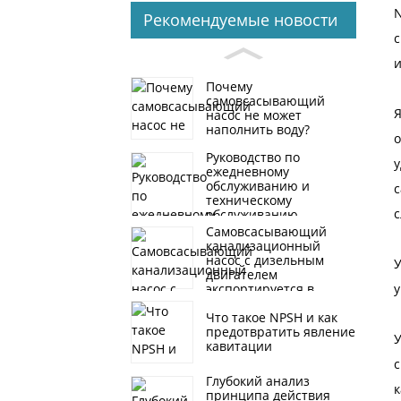
N
Рекомендуемые новости
с
и
Почему
самовсасывающий
Я
насос не может
наполнить воду?
о
Руководство по
у
ежедневному
обслуживанию и
с
техническому
обслуживанию
самовсасывающего
Самовсасывающий
канализационного
канализационный
насоса
насос с дизельным
У
двигателем
экспортируется в
у
Малайзию
Что такое NPSH и как
предотвратить явление
У
кавитации
с
Глубокий анализ
к
принципа действия