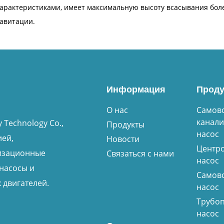
арактеристиками, имеет максимальную высоту всасывания боле
авитации.
Информация
Прод
О нас
Самов
канал
 Technology Co.,
Продукты
насос
ией,
Новости
Центр
изационные
Связаться с нами
насос
насосы и
Самов
 двигателей.
насос
Трубо
насос