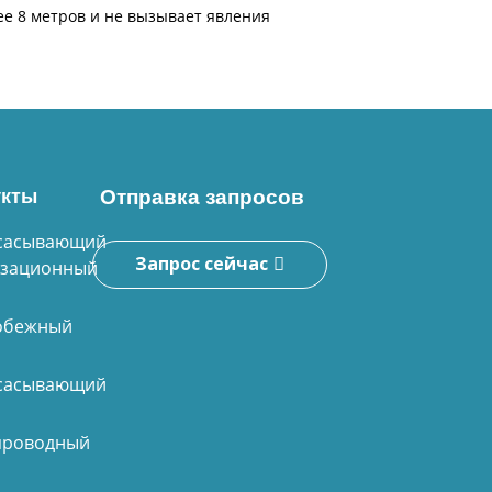
е 8 метров и не вызывает явления
укты
Отправка запросов
сасывающий
Запрос сейчас
изационный
обежный
сасывающий
проводный