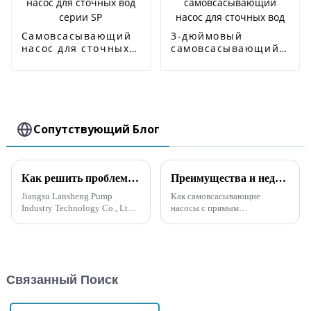
Самовсасывающий
3-дюймовый
насос для сточных
самовсасывающий
вод серии SP
насос для сточных
вод
Сопутствующий Блог
Как решить проблему выбора высокого напора для самовсасывающего канализационного насоса
Преимущества и недостатки самовсасывающих насосов прямого и раздельного типа
Jiangsu Lansheng Pump
Как самовсасывающие
Industry Technology Co., Ltd.,
насосы с прямым
ведущая компания в насосной
подключением, так и
промышленности, нашла
самовсасывающие насосы
решение проблемы выбора
раздельного типа имеют свои
высокого напора для
преимущества и недостатки.
самовсасывающих
Преимущества
Связанный Поиск
канализационных насосов.
самовсасывающего насоса с
Компания ...
прямым подключением
включают: Компактная