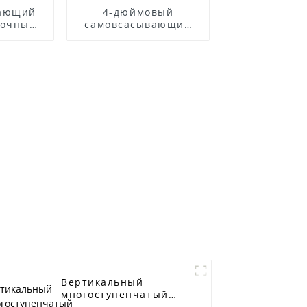
вающий
4-дюймовый
точных
самовсасывающий
авеющей
насос для сточных
и ZWP
вод
Вертикальный
многоступенчатый
центробежный насос