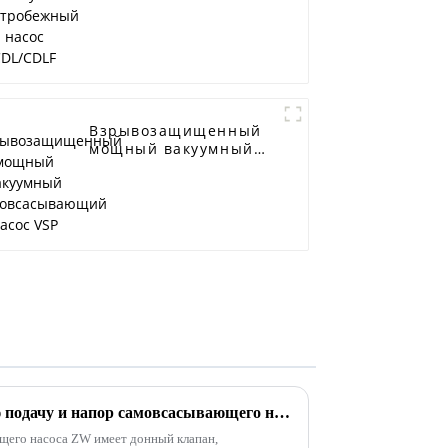
CDL/CDLF
Взрывозащищенный
мощный вакуумный
самовсасывающий
насос VSP
Как обеспечить стабильную подачу и напор самовсасывающего насоса ZW во время эксплуатации?
его насоса ZW имеет донный клапан,