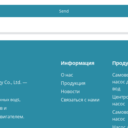
Send
Информация
Проду
О нас
Самов
насос 
 Co., Ltd. —
Продукция
вод
Новости
Центр
s,
Связаться с нами
чных вод
насос
в и
Самов
вигателем.
насос
Насос 