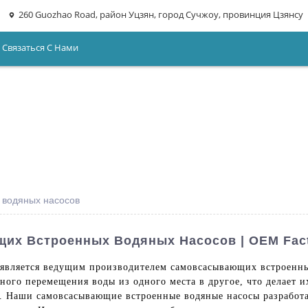
260 Guozhao Road, район Уцзян, город Сучжоу, провинция Цзянсу
Связаться С Нами
 водяных насосов
х Встроенных Водяных Насосов | OEM Facto
d. является ведущим производителем самовсасывающих встроенн
ного перемещения воды из одного места в другое, что делает 
 Наши самовсасывающие встроенные водяные насосы разработа