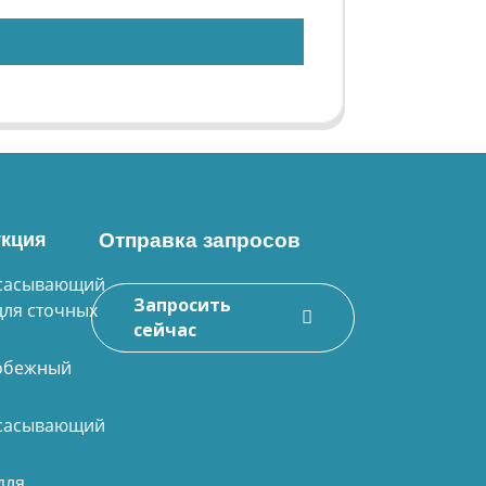
кция
Отправка запросов
сасывающий
Запросить
для сточных
сейчас
обежный
сасывающий
для