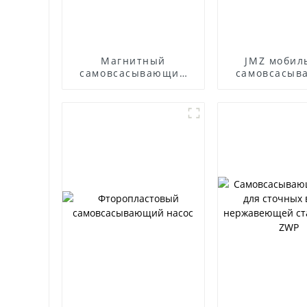
Магнитный
JMZ мобил
самовсасывающий
самовсасыв
насос
насос 
нержавеющей