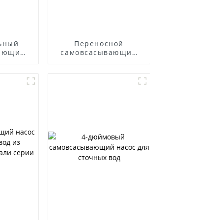
ьный
Переносной
ающий
самовсасывающий
из
насос для
 стали
дизельного
двигателя