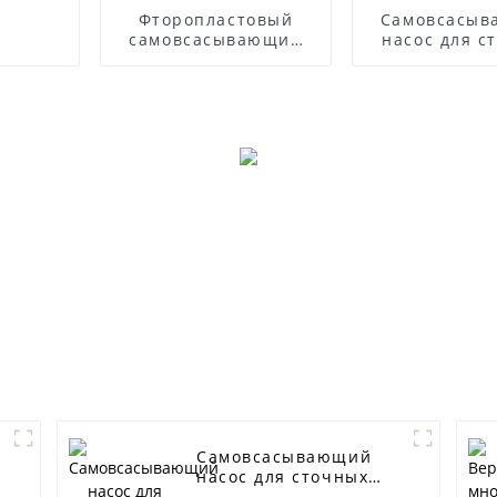
Фторопластовый
Самовсасы
самовсасывающий
насос для с
насос
вод из нерж
стали сери
Самовсасывающий
насос для сточных
вод серии ZW