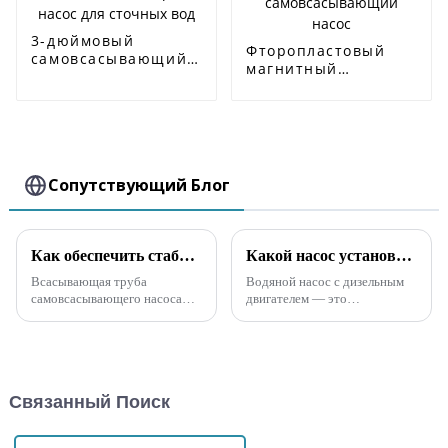
3-дюймовый
Фторопластовый
самовсасывающий
магнитный
насос для сточных
самовсасывающий
вод
насос
Сопутствующий Блог
Как обеспечить стабильную подачу и напор самовсасывающего насоса ZW во время эксплуатации?
Какой насос установлен на водяном насосе дизельного двигателя?
Всасывающая труба
Водяной насос с дизельным
самовсасывающего насоса
двигателем — это
ZW имеет донный клапан,
механическое устройство, в
установленный на
котором в качестве источника
всасывающем отверстии, но
энергии используется
донный клапан не может
дизельный двигатель. Он
нормально подниматься...
подбирает подходящую
Связанный Поиск
головку насоса в зависимости
от места установки водяного
насоса, высоты и...