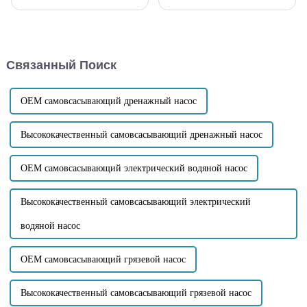
самовсасывающий насос
ZW имеет донный клапан,
дизельного двигателя не
установленный на
может всасывать воду.
всасывающем отверстии, но
Давайте вместе рассмотрим
донный клапан не может
распространенные
нормально подниматься...
Связанный Поиск
неисправности и пути их
устранения! 1. Утечка в
ингаляционном
трубопроводе: Чтобы
OEM самовсасывающий дренажный насос
устранить утечку в
ингаляционном
трубопроводе...
Высококачественный самовсасывающий дренажный насос
OEM самовсасывающий электрический водяной насос
Высококачественный самовсасывающий электрический
водяной насос
OEM самовсасывающий грязевой насос
Высококачественный самовсасывающий грязевой насос