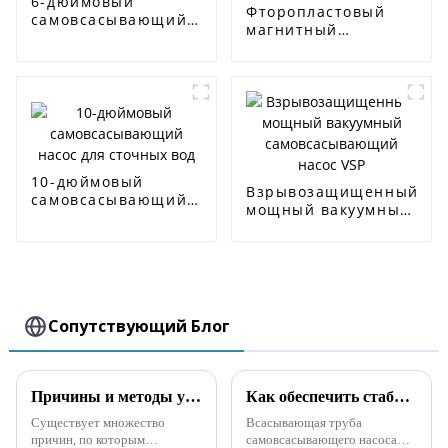
6-дюймовый
Фторопластовый
самовсасывающий
магнитный
насос для сточных
самовсасывающий
вод
насос
10-дюймовый
Взрывозащищенный
самовсасывающий
мощный вакуумный
насос для сточных
самовсасывающий
вод
насос VSP
Сопутствующий Блог
Причины и методы устранения неполадок, связанных с тем, что самовсасывающий насос дизельного двигателя не может всасывать воду
Как обеспечить стабильную подачу и напор самовсасывающего насоса ZW во время эксплуатации?
Существует множество
Всасывающая труба
причин, по которым
самовсасывающего насоса