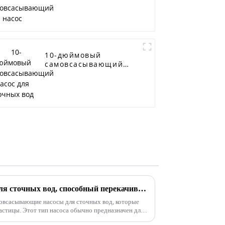
насос
10-дюймовый
самовсасывающий
насос для сточных
вод
Самовсасывающий насос для сточных вод, способный перекачивать твердые частицы
овсасывающие насосы для сточных вод, которые
астицы. Этот тип насоса обычно предназначен для
нализационных вод, содержащих примеси, такие как