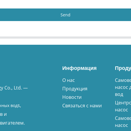
Send
Информация
Проду
О нас
Самов
насос 
 Co., Ltd. —
Продукция
вод
Новости
Центр
s,
Связаться с нами
чных вод
насос
в и
Самов
вигателем.
насос