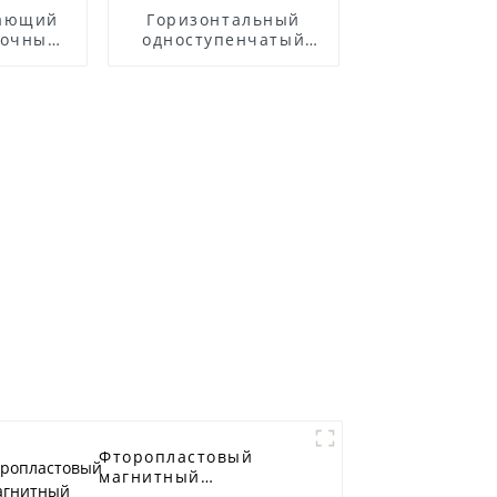
вающий
Горизонтальный
точных
одноступенчатый
льным
центробежный насос
лем
из нержавеющей
стали ZS
Фторопластовый
магнитный
самовсасывающий