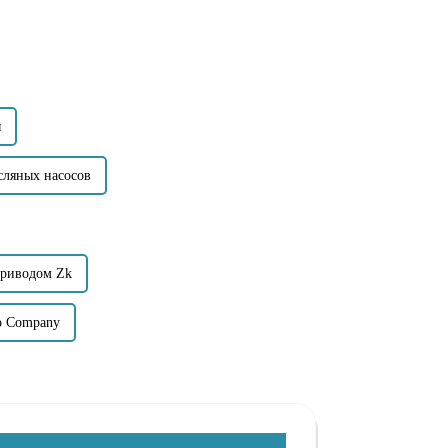
ы
сляных насосов
приводом Zk
p Company