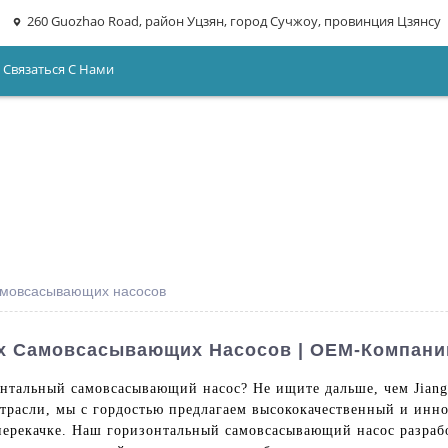
260 Guozhao Road, район Уцзян, город Сучжоу, провинция Цзянсу
Связаться С Нами
амовсасывающих насосов
х Самовсасывающих Насосов | OEM-Компани
альный самовсасывающий насос? Не ищите дальше, чем Jiangsu
отрасли, мы с гордостью предлагаем высококачественный и ин
перекачке. Наш горизонтальный самовсасывающий насос разрабо