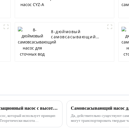
8-дюймовый
самовсасывающий
насос для сточных
вод
Как выбрать самовсасывающий канализационный насос с высотой всасывания более 7 метров
сос, который использует принцип
Да, действительно существуют сам
 Теоретически высота
могут транспортировать твердые ч
ых вод не превысит лок...
перекачивания сточных вод или ка