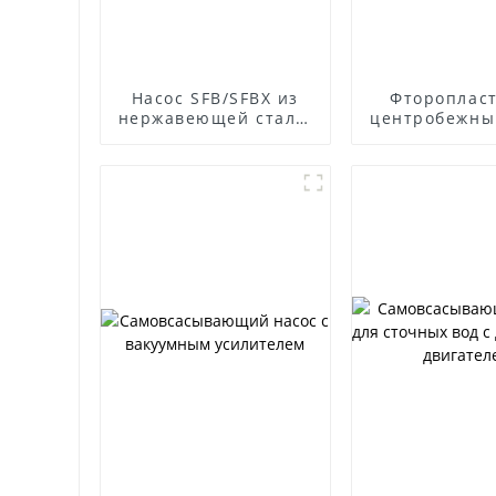
Насос SFB/SFBX из
Фтороплас
нержавеющей стали,
центробежны
устойчивый к
ФСБ
коррозии