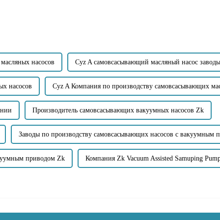
твердые частицы...
 масляных насосов
Cyz A самовсасывающий масляный насос завод
ых насосов
Cyz A Компания по производству самовсасывающих ма
ании
Производитель самовсасывающих вакуумных насосов Zk
Заводы по производству самовсасывающих насосов с вакуумным 
куумным приводом Zk
Компания Zk Vacuum Assisted Samuping Pum