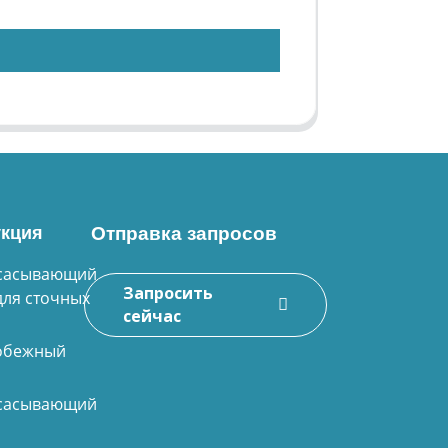
кция
Отправка запросов
сасывающий
Запросить
для сточных
сейчас
обежный
сасывающий