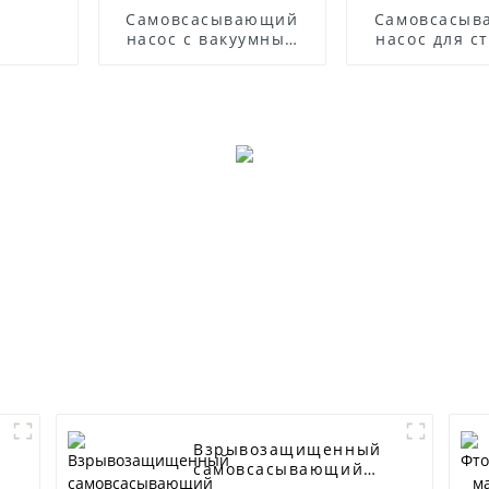
Самовсасывающий
Самовсасы
насос с вакуумным
насос для с
усилителем
вод с дизе
двигате
Взрывозащищенный
самовсасывающий
насос CYZ-A