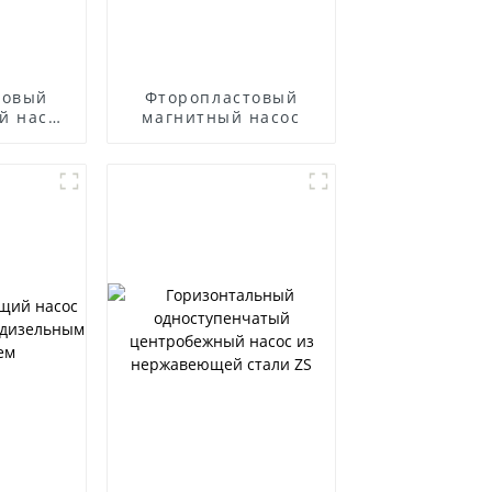
товый
Фторопластовый
й насос
магнитный насос