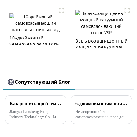
вод
вод
10-дюймовый
Взрывозащищенный
самовсасывающий
мощный вакуумный
насос для сточных
самовсасывающий
вод
насос VSP
Сопутствующий Блог
Как решить проблему выбора высокого напора для самовсасывающего канализационного насоса
6-дюймовый самовсасывающий насос для сточных вод отправлен в Северную Америку
Jiangsu Lansheng Pump
Незасоряющийся
Industry Technology Co., Ltd.,
самовсасывающий насос для
ведущая компания в насосной
сточных вод типа SP
промышленности, нашла
использует передовую
решение проблемы выбора
технологию насосов для