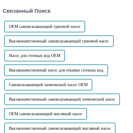
высокого напора для
сточных вод с высокой
самовсасывающих
способностью к
Связанный Поиск
канализационных насосов.
самовсасыванию. Даже без
Компания ...
вакуумных вспомогательных
устройств высота всасывания
может достигать...
OEM самовсасывающий грязевой насос
Высококачественный самовсасывающий грязевой насос
Насос для сточных вод OEM
Высококачественный насос для откачки сточных вод
Самовсасывающий химический насос OEM
Высококачественный самовсасывающий химический насос
OEM самовсасывающий масляный насос
Высококачественный самовсасывающий масляный насос