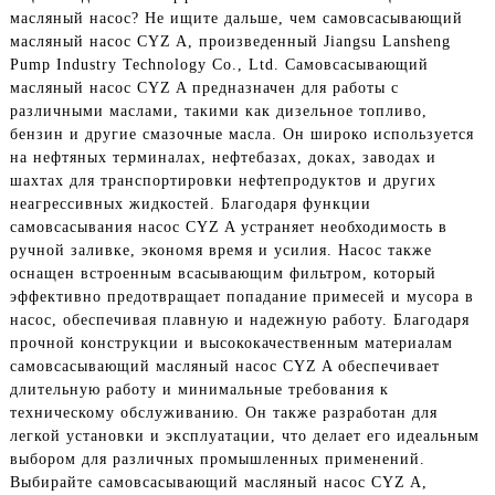
масляный насос? Не ищите дальше, чем самовсасывающий
масляный насос CYZ A, произведенный Jiangsu Lansheng
Pump Industry Technology Co., Ltd. Самовсасывающий
масляный насос CYZ A предназначен для работы с
различными маслами, такими как дизельное топливо,
бензин и другие смазочные масла. Он широко используется
на нефтяных терминалах, нефтебазах, доках, заводах и
шахтах для транспортировки нефтепродуктов и других
неагрессивных жидкостей. Благодаря функции
самовсасывания насос CYZ A устраняет необходимость в
ручной заливке, экономя время и усилия. Насос также
оснащен встроенным всасывающим фильтром, который
эффективно предотвращает попадание примесей и мусора в
насос, обеспечивая плавную и надежную работу. Благодаря
прочной конструкции и высококачественным материалам
самовсасывающий масляный насос CYZ A обеспечивает
длительную работу и минимальные требования к
техническому обслуживанию. Он также разработан для
легкой установки и эксплуатации, что делает его идеальным
выбором для различных промышленных применений.
Выбирайте самовсасывающий масляный насос CYZ A,