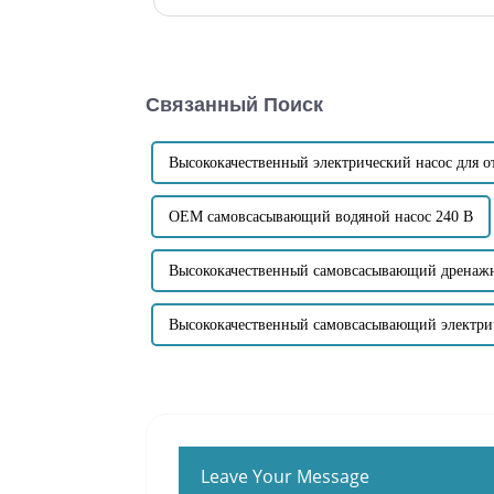
насоса для сточных вод устанавливается вакуумный
сточных вод...
Связанный Поиск
Высококачественный электрический насос для о
OEM самовсасывающий водяной насос 240 В
Высококачественный самовсасывающий дренаж
Высококачественный самовсасывающий электри
Leave Your Message