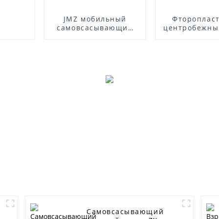
JMZ мобильный
Фтороплас
самовсасывающий
центробежны
насос из
ФСБ
нержавеющей стали
Самовсасывающий