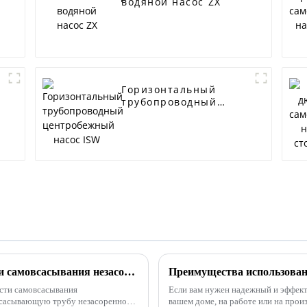
водяной насос ZX
Горизонтальный
трубопроводный
центробежный насос
ISW
Методы увеличения производительности самовсасывания незасоряющихся самовсасывающих насосов для сточных вод
сти самовсасывания
Если вам нужен надежный и эффек
всасывающую трубу незасоренного
вашем доме, на работе или на произ