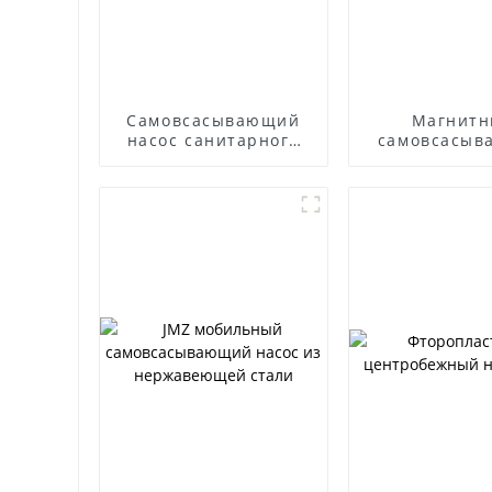
Самовсасывающий
Магнит
насос санитарного
самовсасыв
класса
насос