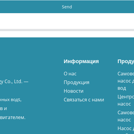
Send
Информация
Проду
О нас
Самов
насос 
 Co., Ltd. —
Продукция
вод
Новости
Центр
s,
Связаться с нами
чных вод
насос
в и
Самов
вигателем.
насос
Насос 