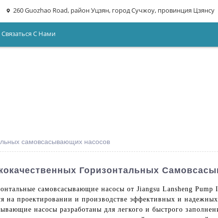
260 Guozhao Road, район Уцзян, город Сучжоу, провинция Цзянсу
Связаться С Нами
тальных самовсасывающих насосов
кокачественных Горизонтальных Самовсас
онтальные самовсасывающие насосы от Jiangsu Lansheng Pump I
ся на проектировании и производстве эффективных и надежны
ывающие насосы разработаны для легкого и быстрого заполнен