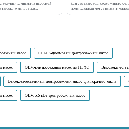
d., ведущая компания в насосной
Для сточных вод, содержащих хлор
 высокого напора для
ионы хлорида могут вызвать корро
ия ...
материалы, подходящие для насосов
обежный насос
OEM 3-дюймовый центробежный насос
й насос
OEM-центробежный насос из ПТФЭ
Высококачеств
Высококачественный центробежный насос для горячего масла
й насос
OEM 5,5 кВт центробежный насос