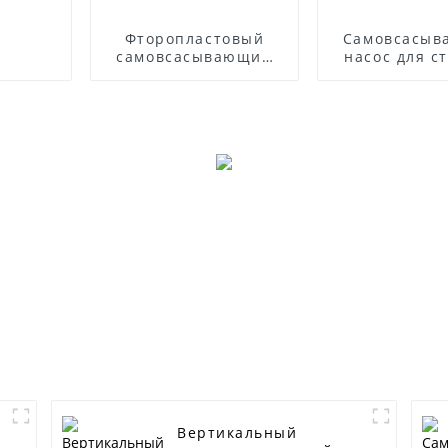
Фторопластовый
Самовсасы
самовсасывающий
насос для с
насос
вод с дизе
двигате
Вертикальный