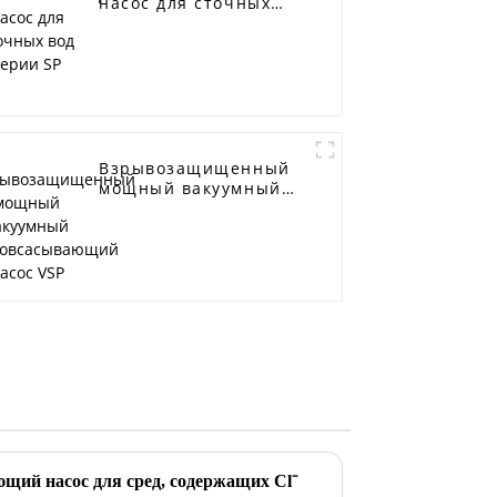
насос для сточных
вод серии SP
Взрывозащищенный
мощный вакуумный
самовсасывающий
насос VSP
щий насос для сред, содержащих Cl⁻