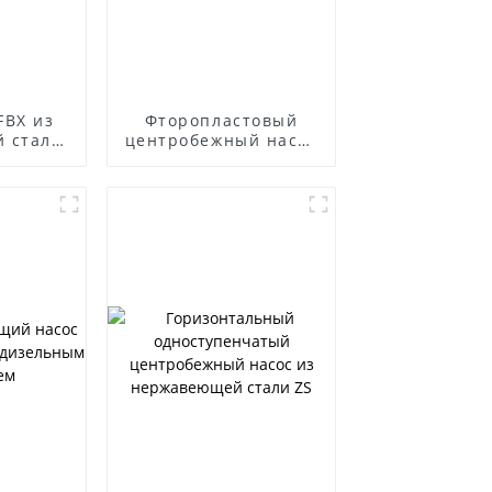
FBX из
Фторопластовый
 стали,
центробежный насос
ый к
IHF
ии