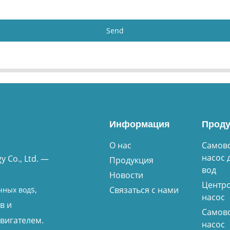
Send
Информация
Проду
О нас
Самов
насос 
 Co., Ltd. —
Продукция
вод
Новости
Центр
s,
Связаться с нами
чных вод
насос
в и
Самов
вигателем.
насос