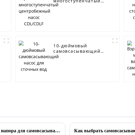
многоступенчатый
центробежный насос
CDL/CDLF
10-дюймовый
самовсасывающий
насос для сточных
вод
Как решить проблему выбора высокого напора для самовсасывающего канализационного насоса
Как выбрать самовсасываю