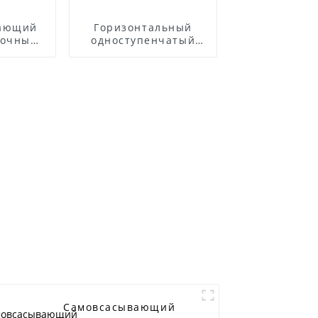
вающий
Горизонтальный
точных
одноступенчатый
льным
центробежный насос
лем
из нержавеющей
стали ZS
Самовсасывающий