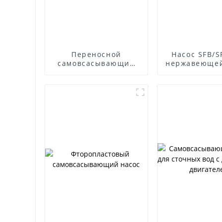
Переносной
Насос SFB/S
самовсасывающий
нержавеющей
насос для
устойчив
дизельного
корроз
двигателя