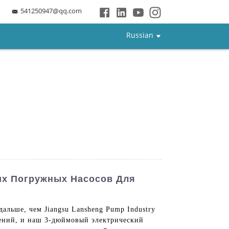
541250947@qq.com
Russian
их Погружных Насосов Для
дальше, чем Jiangsu Lansheng Pump Industry
нений, и наш 3-дюймовый электрический