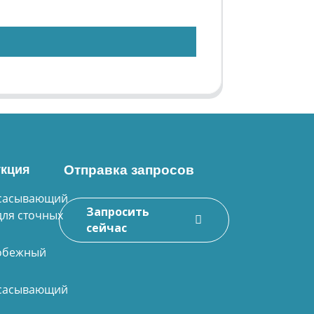
кция
Отправка запросов
сасывающий
Запросить
для сточных
сейчас
обежный
сасывающий