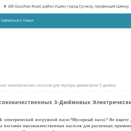
260 Guozhao Road, район Уцзян, город Сучжоу, провинция Цзянсу
Связаться С Нами
ных электрических насосов для мусора диаметром 3 дюйма
сококачественных 3-Дюймовых Электрическ
 электрический погружной насос?
Мусорный насос
? Не ищите 
на поставке высококачественных насосов для различных приме