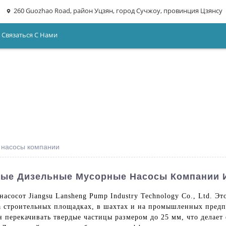
260 Guozhao Road, район Уцзян, город Сучжоу, провинция Цзянсу
Связаться С Нами
 насосы компании
ые Дизельные Мусорные Насосы Компании 
насос
от Jiangsu Lansheng Pump Industry Technology Co., Ltd. 
 строительных площадках, в шахтах и ​​на промышленных пред
н перекачивать твердые частицы размером до 25 мм, что делает