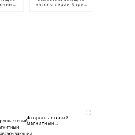
точных
насосы серии Super
льным
T
лем
Фторопластовый
магнитный
самовсасывающий
насос