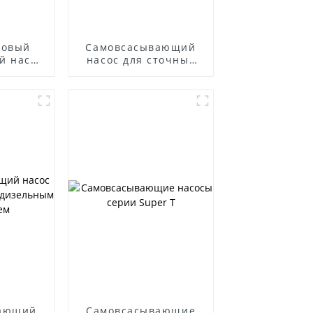
товый
Самовсасывающий
й насос
насос для сточных
вод из нержавеющей
стали серии ZWP
вающий
Самовсасывающие