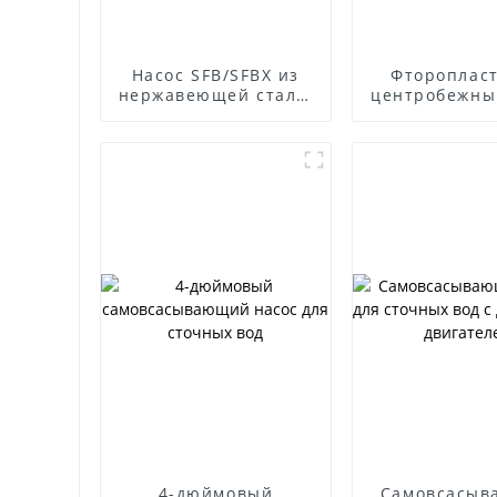
Насос SFB/SFBX из
Фтороплас
нержавеющей стали,
центробежны
устойчивый к
ФСБ
коррозии
4-дюймовый
Самовсасы