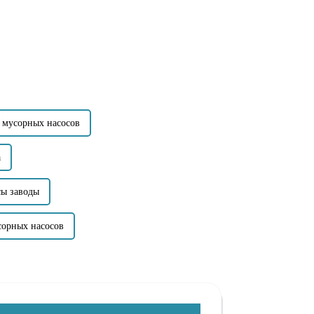
 мусорных насосов
а
сы заводы
сорных насосов