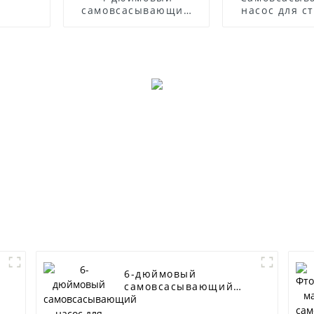
самовсасывающий
насос для с
насос для сточных
вод с дизе
вод
двигате
6-дюймовый
самовсасывающий
насос для сточных
вод