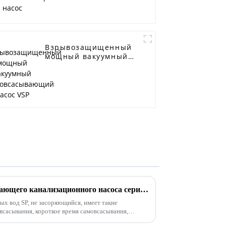
Взрывозащищенный
мощный вакуумный
самовсасывающий
насос VSP
Преимущества самовсасывающего канализационного насоса серии SP
х вод SP, не засоряющийся, имеет такие
всасывания, короткое время самовсасывания,
екачке сточных вод и низкие затраты на