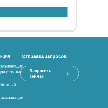
кция
Отправка запросов
сасывающий
Запросить
для сточных
сейчас
обежный
сасывающий