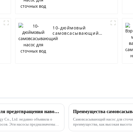
10-дюймовый
самовсасывающий
насос для сточных
вод
Ключевой технический анализ насосов для предотвращения наводнений и аварийных ситуаций
y Co., Ltd. недавно объявила о
Самовсасывающий насос для сточны
осов. Эти насосы предназначены
преимущества, как высокая высота 
высокая производительность по пер