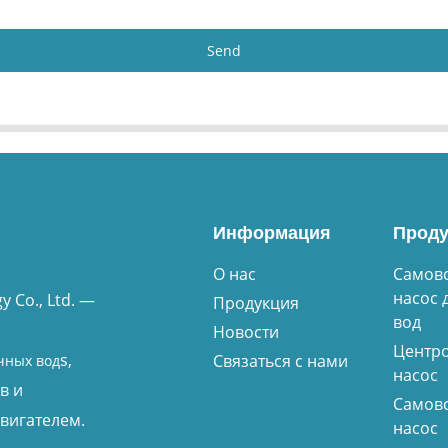
Send
Информация
Проду
О нас
Самов
насос 
 Co., Ltd. —
Продукция
вод
Новости
Центр
s,
Связаться с нами
чных вод
насос
в и
Самов
вигателем.
насос