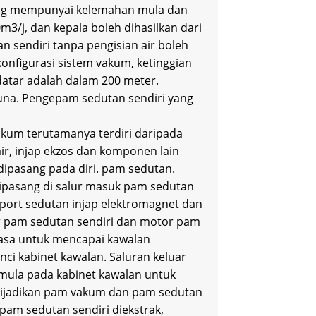
yang mempunyai kelemahan mula dan
m3/j, dan kepala boleh dihasilkan dari
n sendiri tanpa pengisian air boleh
nfigurasi sistem vakum, ketinggian
datar adalah dalam 200 meter.
na. Pengepam sedutan sendiri yang
akum terutamanya terdiri daripada
ir, injap ekzos dan komponen lain
dipasang pada diri. pam sedutan.
 dipasang di salur masuk pam sedutan
e port sedutan injap elektromagnet dan
r pam sedutan sendiri dan motor pam
uasa untuk mencapai kawalan
ci kabinet kawalan. Saluran keluar
mula pada kabinet kawalan untuk
dijadikan pam vakum dan pam sedutan
pam sedutan sendiri diekstrak,