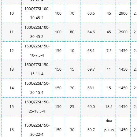
100QZZSL100-
10
100
70
60.6
45
2900
2
70-45-2
100QZZSL100-
11
100
80
64.6
45
2900
2
80-45-2
150QZZSL150-
12
150
10
68.1
7.5
1450
2
10-7.5-4
150QZZSL150-
13
150
15
69.7
11
1450
2
15-11-4
150QZZSL150-
14
150
20
68.1
15
1450
2
20-15-4
150QZZSL150-
15
150
25
69.0
18.5
1450
2
25-18.5-4
dua
150QZZSL150-
16
150
30
69.7
puluh
1450
2
30-22-4