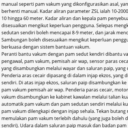
manual seperti pam vakum yang dikonfigurasikan asal, 
berhenti manual. Kadar aliran parameter ZSL ialah 10-2000
10 hingga 60 meter. Kadar aliran dan kepala pam penyebua
disesuaikan mengikut keperluan pengguna. Selepas mengko
sedutan sendiri boleh mencapai 8-9 meter, dan jarak men
Sambungan boleh disesuaikan mengikut keperluan penggu
berkuasa dengan sistem bantuan vakum.
Peranti bantu vakum dengan pam sedut kendiri dibantu v
pengawal, pam vakum, pemisah air wap, sensor paras ceca
yang disambungkan melalui wayar dan saluran paip, yang 
Penderia aras cecair dipasang di dalam injap ekzos, yang
sendiri. Di atas injap ekzos, saluran paip disambungkan k
pam vakum pemisah air wap. Penderia paras cecair, moto
vakum disambungkan ke kabinet kawalan melalui talian k
automatik pam vakum dan pam sedutan sendiri melalui kun
pam vakum dilengkapi dengan injap sehala. Tekan butang 
memulakan pam vakum terlebih dahulu (yang juga boleh 
sendiri). Udara dalam saluran paip masuk dan badan pam 