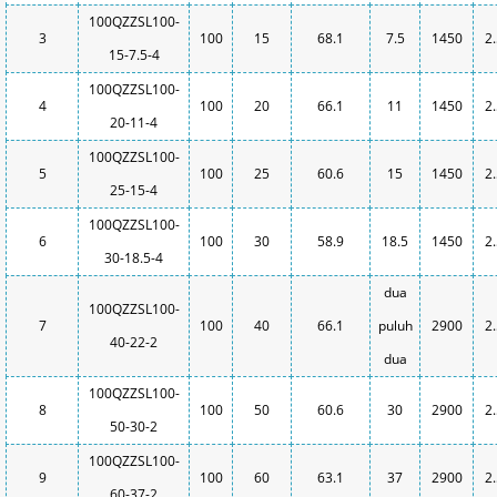
100QZZSL100-
3
100
15
68.1
7.5
1450
2
15-7.5-4
100QZZSL100-
4
100
20
66.1
11
1450
2
20-11-4
100QZZSL100-
5
100
25
60.6
15
1450
2
25-15-4
100QZZSL100-
6
100
30
58.9
18.5
1450
2
30-18.5-4
dua
100QZZSL100-
7
100
40
66.1
puluh
2900
2
40-22-2
dua
100QZZSL100-
8
100
50
60.6
30
2900
2
50-30-2
100QZZSL100-
9
100
60
63.1
37
2900
2
60-37-2