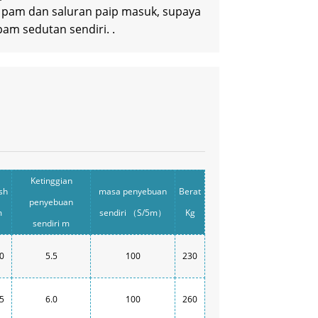
pam dan saluran paip masuk, supaya
am sedutan sendiri. .
Ketinggian
sh
masa penyebuan
Berat
penyebuan
m
sendiri （S/5m）
Kg
sendiri m
.0
5.5
100
230
.5
6.0
100
260