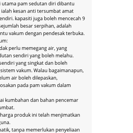
iri utama pam sedutan diri dibantu
ialah kesan anti tersumbat amat
ndiri. kapasiti juga boleh mencecah 9
ejumlah besar serpihan, adalah
antu vakum dengan pendesak terbuka.
kum:
idak perlu memegang air, yang
utan sendiri yang boleh melahu.
endiri yang singkat dan boleh
a sistem vakum. Walau bagaimanapun,
lum air boleh dilepaskan,
erosakan pada pam vakum dalam
agai kumbahan dan bahan pencemar
umbat.
 harga produk ini telah menjimatkan
guna.
matik, tanpa memerlukan penyeliaan