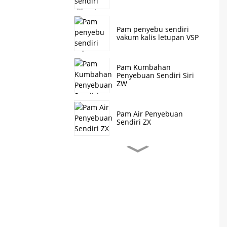
Pam penyebu sendiri
vakum kalis letupan VSP
Pam Kumbahan
Penyebuan Sendiri Siri
ZW
Pam Air Penyebuan
Sendiri ZX
Pam Kumbahan
Penyebuan Sendiri Siri J
Pam emparan berbilang
peringkat menegak CDL/
CDLF