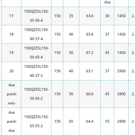
dua
150QZZSL150-
17
150
35
63.6
30
1450
2
35-30-4
150QZZSL150-
18
150
40
63.6
37
1450
2
40-37-4
150QZZSL150-
19
150
50
67.2
45
1450
2
50-45-4
150QZZSL150-
20
150
40
63.1
37
2900
2
40-37-2
dua
150QZZSL150-
puluh
150
50
60.6
45
2900
2
50-45-2
satu
dua
150QZZSL150-
puluh
150
65
64.4
55
2900
2
65-55-2
dua