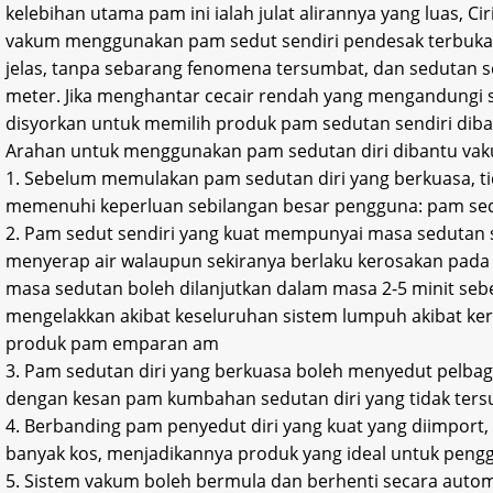
kelebihan utama pam ini ialah julat alirannya yang luas, C
vakum menggunakan pam sedut sendiri pendesak terbuka 
jelas, tanpa sebarang fenomena tersumbat, dan sedutan se
meter. Jika menghantar cecair rendah yang mengandungi s
disyorkan untuk memilih produk pam sedutan sendiri dib
Arahan untuk menggunakan pam sedutan diri dibantu va
1. Sebelum memulakan pam sedutan diri yang berkuasa, t
memenuhi keperluan sebilangan besar pengguna: pam sed
2. Pam sedut sendiri yang kuat mempunyai masa sedutan s
menyerap air walaupun sekiranya berlaku kerosakan pad
masa sedutan boleh dilanjutkan dalam masa 2-5 minit sebe
mengelakkan akibat keseluruhan sistem lumpuh akibat k
produk pam emparan am
3. Pam sedutan diri yang berkuasa boleh menyedut pelb
dengan kesan pam kumbahan sedutan diri yang tidak ters
4. Berbanding pam penyedut diri yang kuat yang diimport,
banyak kos, menjadikannya produk yang ideal untuk peng
5. Sistem vakum boleh bermula dan berhenti secara auto