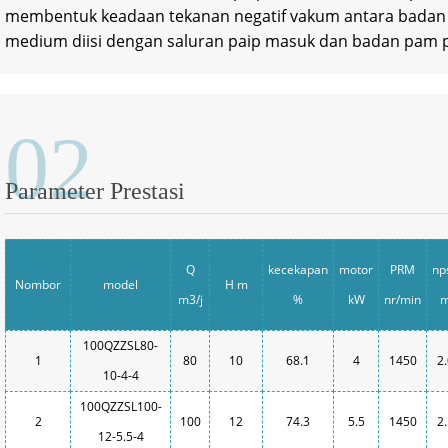
membentuk keadaan tekanan negatif vakum antara badan 
medium diisi dengan saluran paip masuk dan badan pam p
02
Parameter Prestasi
Q
kecekapan
motor
PRM
np
Nombor
model
H m
m3/j
%
kW
nr/min
100QZZSL80-
1
80
10
68.1
4
1450
2
10-4-4
100QZZSL100-
2
100
12
74.3
5.5
1450
2
12-5.5-4