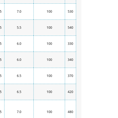
.5
7.0
100
530
.5
5.5
100
540
.5
6.0
100
330
.5
6.0
100
340
.5
6.5
100
370
.5
6.5
100
420
.5
7.0
100
480