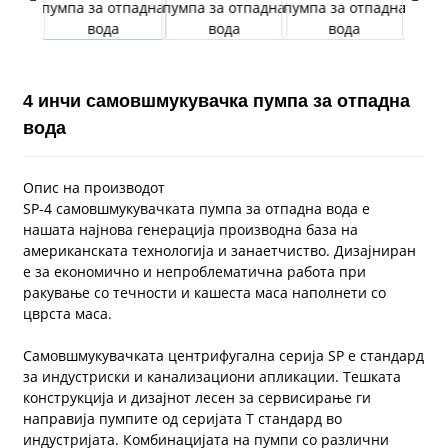
4 инчи самовшмукувачка пумпа за отпадна
вода
Опис на производот
SP-4 самовшмукувачката пумпа за отпадна вода е
нашата најнова генерација производна база на
американската технологија и занаетчиство. Дизајниран
е за економично и непроблематична работа при
ракување со течности и кашеста маса наполнети со
цврста маса.
Самовшмукувачката центрифугална серија SP е стандард
за индустриски и канализациони апликации. Тешката
конструкција и дизајнот лесен за сервисирање ги
направија пумпите од серијата Т стандард во
индустријата. Комбинацијата на пумпи со различни