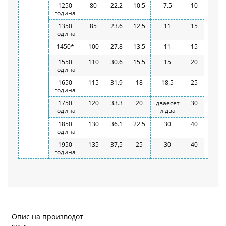
1250
80
22.2
10.5
7.5
10
година
1350
85
23.6
12.5
11
15
година
1450*
100
27.8
13.5
11
15
1550
110
30.6
15.5
15
20
година
1650
115
31.9
18
18.5
25
година
1750
120
33.3
20
дваесет
30
година
и два
1850
130
36.1
22.5
30
40
година
1950
135
37,5
25
30
40
година
Опис на производот