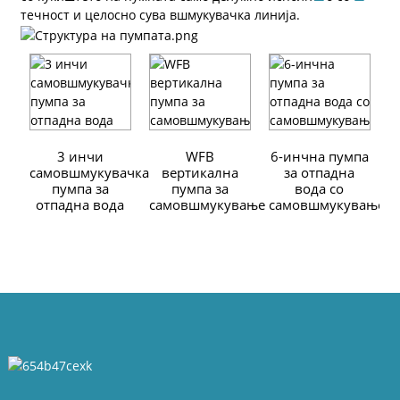
течност и целосно сува вшмукувачка линија.
3 инчи
WFB
6-инчна пумпа
самовшмукувачка
вертикална
за отпадна
пумпа за
пумпа за
вода со
с
отпадна вода
самовшмукување
самовшмукување
н