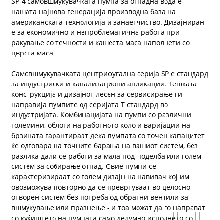
SP-4 самовшмукувачката пумпа за отпадна вода е
нашата најнова генерација производна база на
американската технологија и занаетчиство. Дизајниран
е за економично и непроблематична работа при
ракување со течности и кашеста маса наполнети со
цврста маса.
Самовшмукувачката центрифугална серија SP е стандард
за индустриски и канализациони апликации. Тешката
конструкција и дизајнот лесен за сервисирање ги
направија пумпите од серијата Т стандард во
индустријата. Комбинацијата на пумпи со различни
големини, облоги на работното коло и варијации на
брзината гарантираат дека пумпата со точен капацитет
ќе одговара на точните барања на вашиот систем, без
разлика дали се работи за мала под-поделба или голем
систем за собирање отпад. Овие пумпи се
карактеризираат со голем дизајн на навивач кој им
овозможува повторно да се превртуваат во целосно
отворен систем без потреба од обратни вентили за
вшмукување или празнење - и тоа можат да го направат
со куќиштето на пумпата само делумно исполнето со