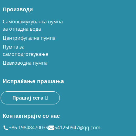
Производи
Самовшмукувачка пумпа
за отпадна вода
Центрифугална пумпа
Пумпа за
самоподготвување
Цевководна пумпа
Испраќање прашања
Прашај сега
Контактирајте со нас
+86 19848470039
541250947@qq.com