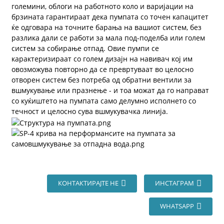
големини, облоги на работното коло и варијации на
брзината гарантираат дека пумпата со точен капацитет
ќе одговара на точните барања на вашиот систем, без
разлика дали се работи за мала под-поделба или голем
систем за собирање отпад. Овие пумпи се
карактеризираат со голем дизајн на навивач кој им
овозможува повторно да се превртуваат во целосно
отворен систем без потреба од обратни вентили за
вшмукување или празнење - и тоа можат да го направат
со куќиштето на пумпата само делумно исполнето со
течност и целосно сува вшмукувачка линија.
КОНТАКТИРАЈТЕ НЕ
ИНСТАГРАМ
WHATSAPP