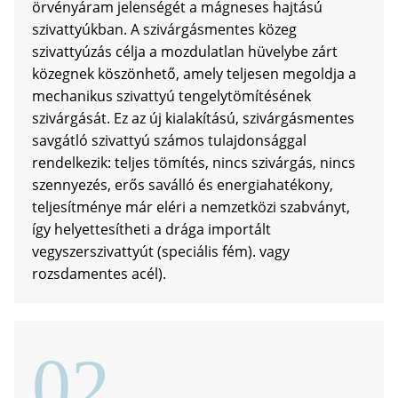
örvényáram jelenségét a mágneses hajtású
szivattyúkban. A szivárgásmentes közeg
szivattyúzás célja a mozdulatlan hüvelybe zárt
közegnek köszönhető, amely teljesen megoldja a
mechanikus szivattyú tengelytömítésének
szivárgását. Ez az új kialakítású, szivárgásmentes
savgátló szivattyú számos tulajdonsággal
rendelkezik: teljes tömítés, nincs szivárgás, nincs
a
szennyezés, erős saválló és energiahatékony,
teljesítménye már eléri a nemzetközi szabványt,
így helyettesítheti a drága importált
vegyszerszivattyút (speciális fém). vagy
rozsdamentes acél).
02