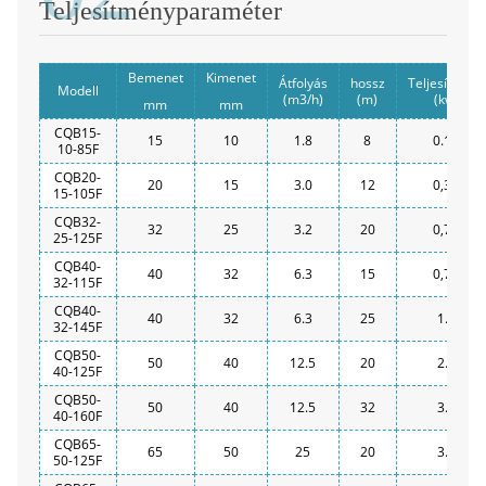
Teljesítményparaméter
Bemenet
Kimenet
Átfolyás
hossz
Teljesítmény
Modell
(m3/h)
(m)
(kw)
mm
mm
CQB15-
15
10
1.8
8
0.12
10-85F
CQB20-
20
15
3.0
12
0,37
15-105F
CQB32-
32
25
3.2
20
0,75
25-125F
CQB40-
40
32
6.3
15
0,75
32-115F
CQB40-
40
32
6.3
25
1.5
32-145F
CQB50-
50
40
12.5
20
2.2
40-125F
CQB50-
50
40
12.5
32
3.0
40-160F
CQB65-
65
50
25
20
3.0
50-125F