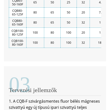
CQB65-
65
50
25
32
4.0
50-160F
CQB80-
80
65
50
20
7.5
65-125F
CQB80-
80
65
50
32
11
65-160F
CQB100-
100
80
100
20
15
80-125F
CQB100-
100
80
100
32
18.5
80-160F
03
Tervezési jellemzők
1. A CQB-F szivárgásmentes fluor bélés mágneses
szivattyú egy új típusú ipari szivattyú teljes