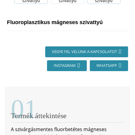
Fluoroplasztikus mágneses szivattyú
VEGYE FEL VELÜNK A KAPCSOLATOT
INSTAGRAM
WHATSAPP
01
Termék áttekintése
A szivárgásmentes fluorbetétes mágneses