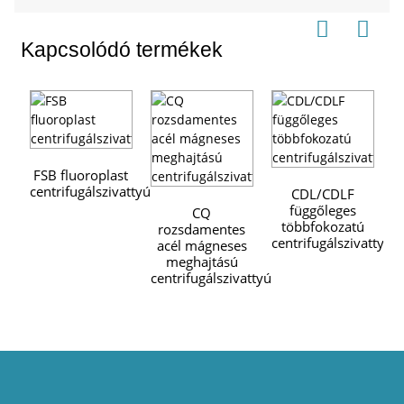
Kapcsolódó termékek
FSB fluoroplast
centrifugálszivattyú
CDL/CDLF
függőleges
CQ
többfokozatú
rozsdamentes
centrifugálszivattyú
acél mágneses
meghajtású
centrifugálszivattyú
c