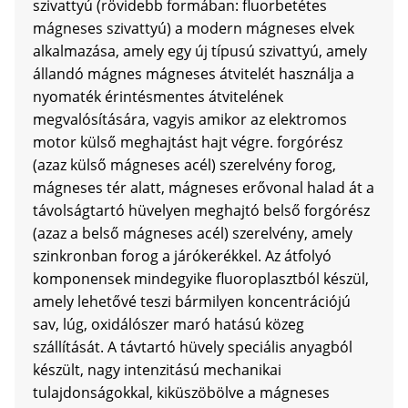
szivattyú (rövidebb formában: fluorbetétes
mágneses szivattyú) a modern mágneses elvek
alkalmazása, amely egy új típusú szivattyú, amely
állandó mágnes mágneses átvitelét használja a
nyomaték érintésmentes átvitelének
megvalósítására, vagyis amikor az elektromos
motor külső meghajtást hajt végre. forgórész
(azaz külső mágneses acél) szerelvény forog,
mágneses tér alatt, mágneses erővonal halad át a
távolságtartó hüvelyen meghajtó belső forgórész
(azaz a belső mágneses acél) szerelvény, amely
szinkronban forog a járókerékkel. Az átfolyó
komponensek mindegyike fluoroplasztból készül,
amely lehetővé teszi bármilyen koncentrációjú
sav, lúg, oxidálószer maró hatású közeg
szállítását. A távtartó hüvely speciális anyagból
készült, nagy intenzitású mechanikai
tulajdonságokkal, kiküszöbölve a mágneses