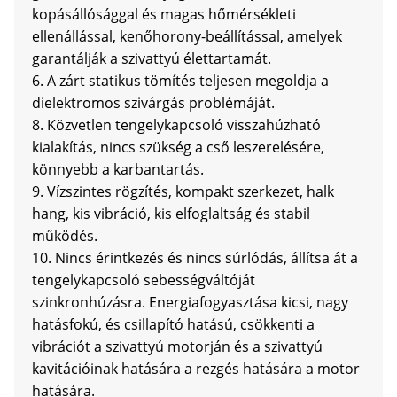
kopásállósággal és magas hőmérsékleti
ellenállással, kenőhorony-beállítással, amelyek
garantálják a szivattyú élettartamát.
6. A zárt statikus tömítés teljesen megoldja a
dielektromos szivárgás problémáját.
8. Közvetlen tengelykapcsoló visszahúzható
kialakítás, nincs szükség a cső leszerelésére,
könnyebb a karbantartás.
9. Vízszintes rögzítés, kompakt szerkezet, halk
hang, kis vibráció, kis elfoglaltság és stabil
működés.
10. Nincs érintkezés és nincs súrlódás, állítsa át a
tengelykapcsoló sebességváltóját
szinkronhúzásra. Energiafogyasztása kicsi, nagy
hatásfokú, és csillapító hatású, csökkenti a
vibrációt a szivattyú motorján és a szivattyú
kavitációinak hatására a rezgés hatására a motor
hatására.