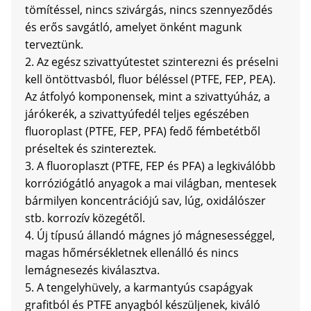
tömítéssel, nincs szivárgás, nincs szennyeződés
és erős savgátló, amelyet önként magunk
terveztünk.
2. Az egész szivattyútestet szinterezni és préselni
kell öntöttvasból, fluor béléssel (PTFE, FEP, PEA).
Az átfolyó komponensek, mint a szivattyúház, a
járókerék, a szivattyúfedél teljes egészében
fluoroplast (PTFE, FEP, PFA) fedő fémbetétből
préseltek és szintereztek.
3. A fluoroplaszt (PTFE, FEP és PFA) a legkiválóbb
korróziógátló anyagok a mai világban, mentesek
bármilyen koncentrációjú sav, lúg, oxidálószer
stb. korrozív közegétől.
4. Új típusú állandó mágnes jó mágnesességgel,
magas hőmérsékletnek ellenálló és nincs
lemágnesezés kiválasztva.
5. A tengelyhüvely, a karmantyús csapágyak
grafitból és PTFE anyagból készüljenek, kiváló