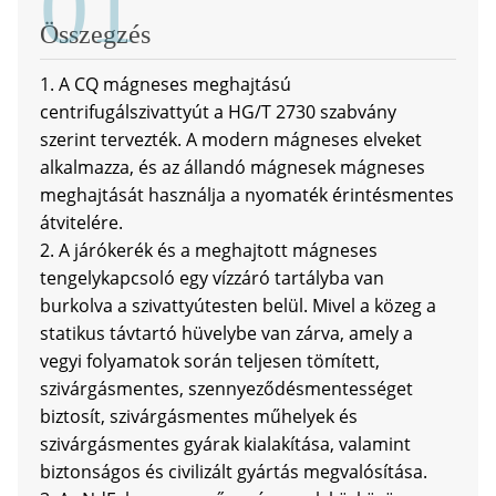
01
Összegzés
1. A CQ mágneses meghajtású
centrifugálszivattyút a HG/T 2730 szabvány
szerint tervezték. A modern mágneses elveket
alkalmazza, és az állandó mágnesek mágneses
meghajtását használja a nyomaték érintésmentes
átvitelére.
2. A járókerék és a meghajtott mágneses
tengelykapcsoló egy vízzáró tartályba van
burkolva a szivattyútesten belül. Mivel a közeg a
statikus távtartó hüvelybe van zárva, amely a
vegyi folyamatok során teljesen tömített,
szivárgásmentes, szennyeződésmentességet
biztosít, szivárgásmentes műhelyek és
szivárgásmentes gyárak kialakítása, valamint
biztonságos és civilizált gyártás megvalósítása.