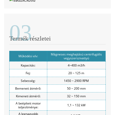
03
Termék részletei
Mágneses meghajtású centrifugális
Működési elv:
vegyszerszivattyú
Kapacitás:
4~400 m3/h
Fej:
20 ~ 125 m
Sebesség:
1450 ~ 2900 RPM
Bemeneti átmérő:
50 ~ 200 mm
Kimeneti átmérő:
32 ~ 150 mm
A beépített motor
1,1 ~ 132 kW
teljesítménye:
A legnagyobb