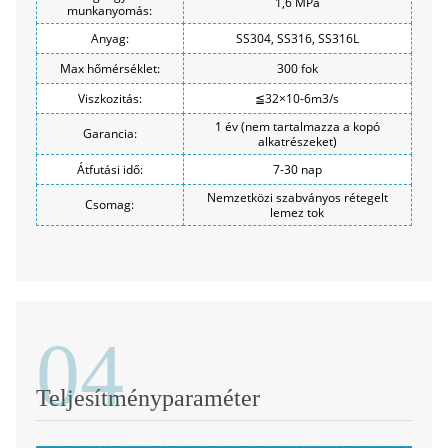
1,6 MPa
munkanyomás:
Anyag:
SS304, SS316, SS316L
Max hőmérséklet:
300 fok
Viszkozitás:
≦32×10-6m3/s
1 év (nem tartalmazza a kopó
Garancia:
alkatrészeket)
Átfutási idő:
7-30 nap
Nemzetközi szabványos rétegelt
Csomag:
lemez tok
04
Teljesítményparaméter