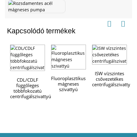
Kapcsolódó termékek
ISW vízszintes
F
Fluoroplasztikus
csővezetékes
c
CDL/CDLF
mágneses
centrifugálszivattyú
függőleges
szivattyú
többfokozatú
centrifugálszivattyú