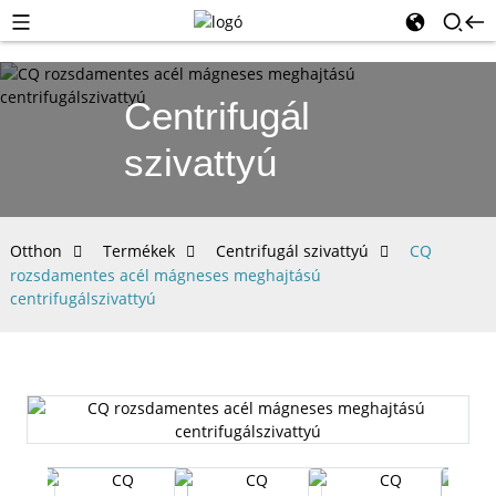
Centrifugál
szivattyú
Otthon
Termékek
Centrifugál szivattyú
CQ
rozsdamentes acél mágneses meghajtású
centrifugálszivattyú