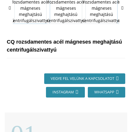
CQ rozsdamentes acél mágneses meghajtású
centrifugálszivattyú
VEGYE FEL VELÜNK A KAPCSOLATOT
INSTAGRAM
WHATSAPP