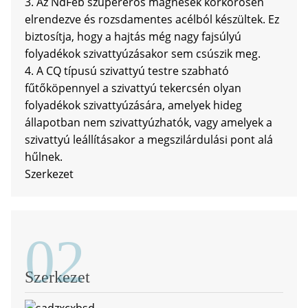
3. Az NdFeb szupererős mágnesek körkörösen
elrendezve és rozsdamentes acélból készültek. Ez
biztosítja, hogy a hajtás még nagy fajsúlyú
folyadékok szivattyúzásakor sem csúszik meg.
4. A CQ típusú szivattyú testre szabható
fűtőköpennyel a szivattyú tekercsén olyan
folyadékok szivattyúzására, amelyek hideg
állapotban nem szivattyúzhatók, vagy amelyek a
a
szivattyú leállításakor a megszilárdulási pont alá
hűlnek.
Szerkezet
02
Szerkezet