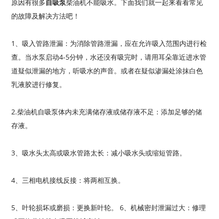
原因有很多
自吸泵
柴油机不能吸水。下面我们就一起来看看常见
的故障及解决方法吧！
1、吸入管路泄漏：为消除管路泄漏，应在允许吸入范围内进行检
查。当水泵启动4-5分钟，水还没有吸完时，请用耳朵靠近进水管
道疑似泄漏的地方，听吸水的声音。或者在疑似渗漏处涂抹白色
乳液胶进行修复。
2.
柴油机自吸泵
体内未充满储存液或储存液不足：添加足够的储
存液。
3、吸水头太高或吸水管路太长：减小吸水头或缩短管路。
4、三相电机接线反接：将两相互换。
5、叶轮损坏或磨损：更换新叶轮。 6、机械密封泄漏过大：修理