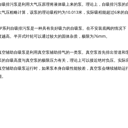
自吸排污泵是利用大气压原理将液体吸上来的泵。理论上，自吸排污泵的
大气压粗略计算，该泵的理论吸程约为10.013米，实际吸程能超过6米
SP系列自吸排污泵是一种具有良好吸力的自吸泵。在不安装底阀的情况下
度越高。半开式叶轮可以通过较大的固体杂质，极限为76mm。
真空辅助自吸泵是利用真空泵辅助排气的一类泵。真空泵首先排出管道和
泵的自吸高度与真空泵的极限压力有关，理论上可以接近绝对负压。实际
真空辅助自吸泵运行时，如果泵本身自吸性能较差，真空泵会继续辅助运
能。