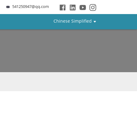
541250947@qq.com
Chinese Simplified