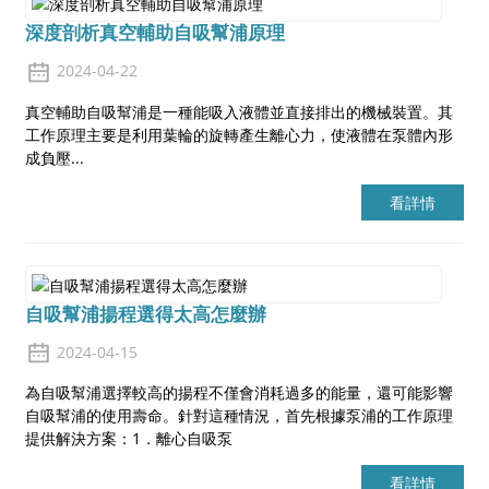
深度剖析真空輔助自吸幫浦原理
2024-04-22
真空輔助自吸幫浦是一種能吸入液體並直接排出的機械裝置。其
工作原理主要是利用葉輪的旋轉產生離心力，使液體在泵體內形
成負壓...
看詳情
a
自吸幫浦揚程選得太高怎麼辦
2024-04-15
為自吸幫浦選擇較高的揚程不僅會消耗過多的能量，還可能影響
自吸幫浦的使用壽命。針對這種情況，首先根據泵浦的工作原理
提供解決方案：1．離心自吸泵
看詳情