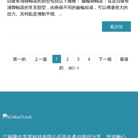
自吸幫浦聯軸器的類型包括以下幾種： 齒輪聯軸器：這是自吸幫
浦聯軸器的常見類型，由兩個不同的齒輪組成，可以傳遞很大的
扭力。其特點是傳動平穩、...
看詳情
第一的
上一篇
1
2
3
4
下一個
最後
的
總計 4
江蘇蘭生泵業科技有限公司是生產自吸排污泵、管道離心