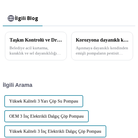
İlgili Blog
Taşkın Kontrolü ve Drenajda Yüksek Debili Kendiliğinden Emişli Pompanın Uygulanması
Korozyona dayanıklı kendinden emişli pompa pestisitlere nasıl uygulanır?
Belediye acil kurtarma,
Aşınmaya dayanıklı kendinden
kuraklık ve sel dayanıklılığı
emişli pompaların pestisit
gibi alanlarda giderek daha
üretimindeki uygulamaları iki
fazla pompa güvenliği ve rahat
şekilde incelenebilir: Birincisi
kullanım ihtiyacı ortaya
vakum çekme malzemesinin
çıkmakla kalmıyor, aynı
kullanılmasıdır...
zamanda pompa debisine olan
İlgili Arama
talep de artıyor.
Yüksek Kaliteli 3 Yarı Çöp Su Pompası
OEM 3 İnç Elektrikli Dalgıç Çöp Pompası
Yüksek Kaliteli 3 İnç Elektrikli Dalgıç Çöp Pompası