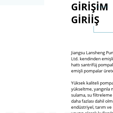
GİRİŞİM
GİRİİŞ
Jiangsu Lansheng Pum
Ltd. kendinden emişl
hattı santrifüj pompa
emişli pompalar ürete
Yüksek kaliteli pompal
yükseltme, yangınla 
sulama, su filtreleme
daha fazlası dahil olma
endüstriyel, tarım v