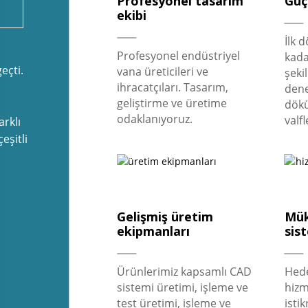
Profesyonel tasarım
Güç
ekibi
İlk
Profesyonel endüstriyel
kada
eçti.
vana üreticileri ve
şeki
ihracatçıları. Tasarım,
dene
geliştirme ve üretime
dökü
odaklanıyoruz.
valfl
arklı
çeşitli
Gelişmiş üretim
Mük
ekipmanları
sis
Ürünlerimiz kapsamlı CAD
Hed
sistemi üretimi, işleme ve
hizme
test üretimi, işleme ve
istik