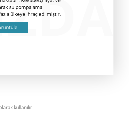
IZDA
maktadır. Rekabetçi fiyat ve
narak su pompalama
azla ülkeye ihraç edilmiştir.
örüntüle
larak kullanılır