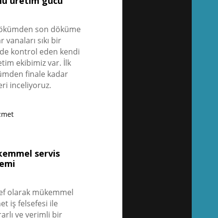
lü üretim gücü
 dökümden son döküme
r vanaları sıkı bir
lde kontrol eden kendi
tim ekibimiz var. İlk
mden finale kadar
eri inceliyoruz.
emmel servis
temi
ef olarak mükemmel
t iş felsefesi ile
rarlı ve verimli bir