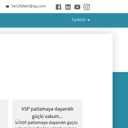
541250947@qq.com
Turkish
VSP patlamaya dayanıklı
ZW Serisi Ke
güçlü vakum...
Emişli Kanal
Pompa