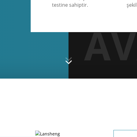
testine sahiptir.
şekil
AV