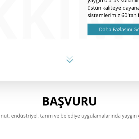
KKIM
yaygın olarak kullanıl
üstün kaliteye daya
sistemlerimiz 60'tan f
Daha Fazlasını G
BAŞVURU
 konut, endüstriyel, tarım ve belediye uygulamalarında yaygın o