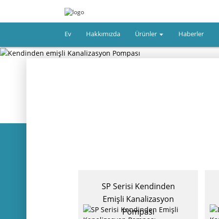
Ev
Hakkımızda
Ürünler
Haberler
DLF dikey çok
SP Serisi Kendinden
emeli se...
Emişli Kanalizasyon
Pompası