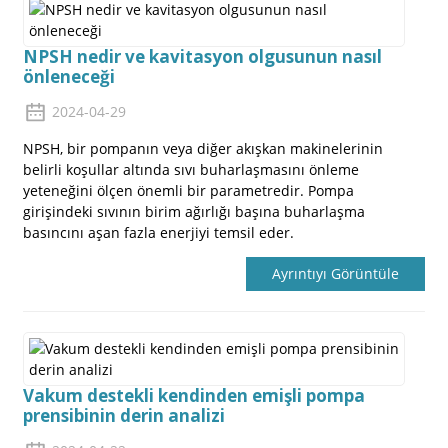
NPSH nedir ve kavitasyon olgusunun nasıl
önleneceği
2024-04-29
NPSH, bir pompanın veya diğer akışkan makinelerinin
belirli koşullar altında sıvı buharlaşmasını önleme
a
yeteneğini ölçen önemli bir parametredir. Pompa
girişindeki sıvının birim ağırlığı başına buharlaşma
basıncını aşan fazla enerjiyi temsil eder.
Ayrıntıyı Görüntüle
Vakum destekli kendinden emişli pompa
prensibinin derin analizi