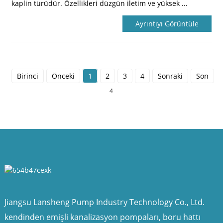
kaplin türüdür. Özellikleri düzgün iletim ve yüksek ...
Ayrıntıyı Görüntüle
Birinci
Önceki
1
2
3
4
Sonraki
Son
T
4
Jiangsu Lansheng Pump Industry Technology Co., Ltd.
kendinden emişli kanalizasyon pompaları, boru hattı