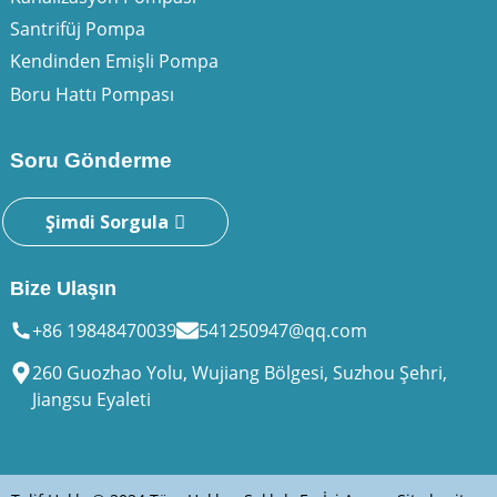
Santrifüj Pompa
Kendinden Emişli Pompa
Boru Hattı Pompası
Soru Gönderme
Şimdi Sorgula
Bize Ulaşın
+86 19848470039
541250947@qq.com
260 Guozhao Yolu, Wujiang Bölgesi, Suzhou Şehri,
Jiangsu Eyaleti