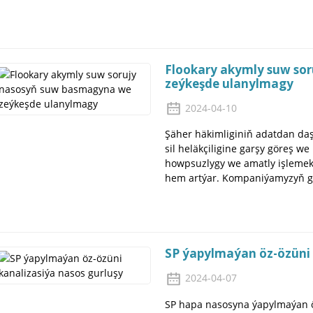
Flookary akymly suw so
zeýkeşde ulanylmagy
2024-04-10
Şäher häkimliginiň adatdan daş
sil heläkçiligine garşy göreş we
howpsuzlygy we amatly işlemek
hem artýar. Kompaniýamyzyň göz
SP ýapylmaýan öz-özüni 
2024-04-07
SP hapa nasosyna ýapylmaýan ö