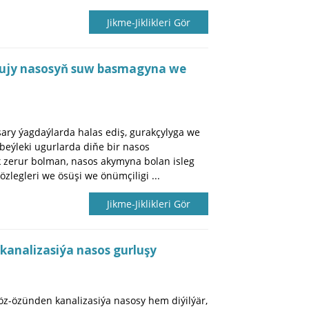
Jikme-Jiklikleri Gör
rujy nasosyň suw basmagyna we
ary ýagdaýlarda halas ediş, gurakçylyga we
 beýleki ugurlarda diňe bir nasos
 zerur bolman, nasos akymyna bolan isleg
legleri we ösüşi we önümçiligi ...
Jikme-Jiklikleri Gör
kanalizasiýa nasos gurluşy
z-özünden kanalizasiýa nasosy hem diýilýär,