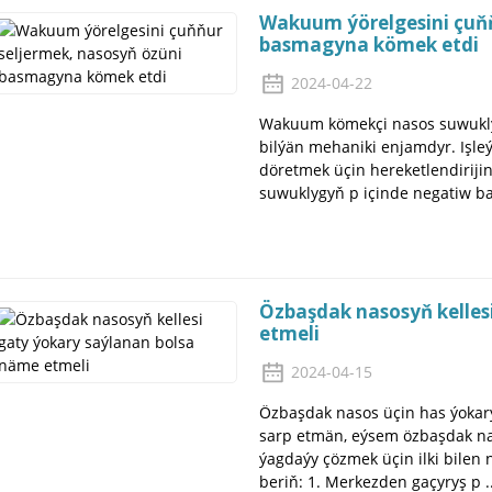
Wakuum ýörelgesini çuňň
basmagyna kömek etdi
2024-04-22
Wakuum kömekçi nasos suwukly
bilýän mehaniki enjamdyr. Işleý
döretmek üçin hereketlendirij
suwuklygyň p içinde negatiw bas
Özbaşdak nasosyň kelles
etmeli
2024-04-15
Özbaşdak nasos üçin has ýokary
sarp etmän, eýsem özbaşdak na
ýagdaýy çözmek üçin ilki bilen 
beriň: 1. Merkezden gaçyryş p ..