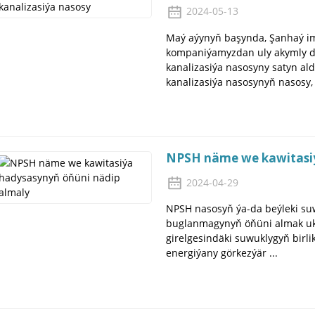
2024-05-13
Maý aýynyň başynda, Şanhaý i
kompaniýamyzdan uly akymly diz
kanalizasiýa nasosyny satyn al
kanalizasiýa nasosynyň nasosy, 8
NPSH näme we kawitasiý
2024-04-29
NPSH nasosyň ýa-da beýleki suw
buglanmagynyň öňüni almak u
girelgesindäki suwuklygyň bir
energiýany görkezýär ...