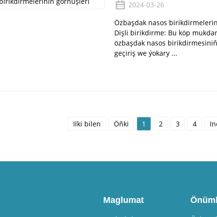
2024-03-26
Özbaşdak nasos birikdirmelerini
Dişli birikdirme: Bu köp mukdarda
özbaşdak nasos birikdirmesiniň
geçiriş we ýokary ...
Ilki bilen
Öňki
1
2
3
4
In
Maglumat
Önüml