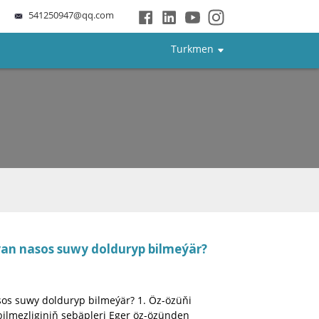
541250947@qq.com
Turkmen
an nasos suwy dolduryp bilmeýär?
os suwy dolduryp bilmeýär? 1. Öz-özüňi
ilmezliginiň sebäpleri Eger öz-özünden