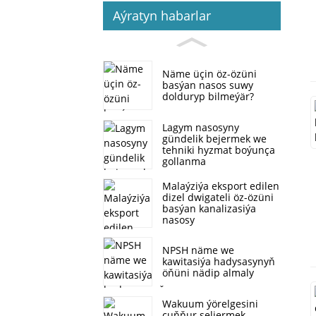
Aýratyn habarlar
Näme üçin öz-özüni
basýan nasos suwy
dolduryp bilmeýär?
Lagym nasosyny
gündelik bejermek we
tehniki hyzmat boýunça
gollanma
Malaýziýa eksport edilen
dizel dwigateli öz-özüni
basýan kanalizasiýa
nasosy
NPSH näme we
kawitasiýa hadysasynyň
öňüni nädip almaly
Wakuum ýörelgesini
çuňňur seljermek,