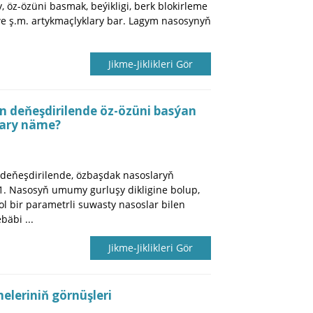
 öz-özüni basmak, beýikligi, berk blokirleme
 we ş.m. artykmaçlyklary bar. Lagym nasosynyň
Jikme-Jiklikleri Gör
n deňeşdirilende öz-özüni basýan
lary näme?
 deňeşdirilende, özbaşdak nasoslaryň
 1. Nasosyň umumy gurluşy dikligine bolup,
l bir parametrli suwasty nasoslar bilen
bäbi ...
Jikme-Jiklikleri Gör
eleriniň görnüşleri