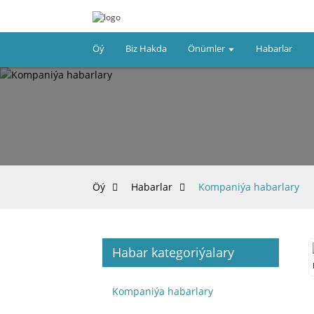
Öý
Biz Hakda
Önümler
Habarlar
Öý
Habarlar
Kompaniýa habarlary
Habar kategoriýalary
Kompaniýa habarlary