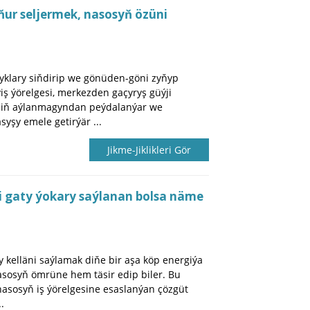
ur seljermek, nasosyň özüni
klary siňdirip we gönüden-göni zyňyp
iş ýörelgesi, merkezden gaçyryş güýji
iniň aýlanmagyndan peýdalanýar we
yşy emele getirýär ...
Jikme-Jiklikleri Gör
i gaty ýokary saýlanan bolsa näme
 kelläni saýlamak diňe bir aşa köp energiýa
sosyň ömrüne hem täsir edip biler. Bu
nasosyň iş ýörelgesine esaslanýan çözgüt
.