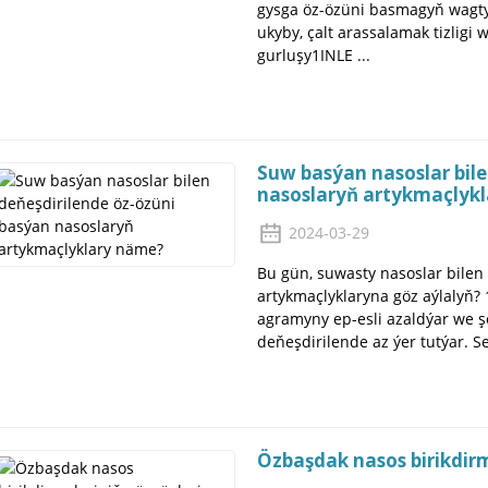
gysga öz-özüni basmagyň wagty,
ukyby, çalt arassalamak tizligi
gurluşy1INLE ...
Suw basýan nasoslar bile
nasoslaryň artykmaçlyk
2024-03-29
Bu gün, suwasty nasoslar bilen
artykmaçlyklaryna göz aýlalyň?
agramyny ep-esli azaldýar we şo
deňeşdirilende az ýer tutýar. Se
Özbaşdak nasos birikdirm