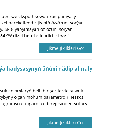
mport we eksport söwda kompaniýasy
el hereketlendirijisiniň öz-özüni sorýan
dy. SP-8 ýapylmaýan öz-özüni sorýan
4KW dizel hereketlendirijisi we f ...
Jikme-Jiklikleri Gör
a hadysasynyň öňüni nädip almaly
uk enjamlaryň belli bir şertlerde suwuk
kybyny ölçän möhüm parametrdir. Nasos
lik agramyna bugarmak derejesinden ýokary
Jikme-Jiklikleri Gör