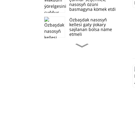
nasosyň özüni
basmagyna kömek etdi
Özbaşdak nasosyň
kellesi gaty ýokary
saýlanan bolsa näme
etmeli
Flookary akymly suw
sorujy nasosyň suw
basmagyna we zeýkeşde
ulanylmagy
SP ýapylmaýan öz-özüni
kanalizasiýa nasos
gurluşy
Suw basýan nasoslar
bilen deňeşdirilende öz-
özüni basýan nasoslaryň
artykmaçlyklary näme?
Özbaşdak nasos
birikdirmeleriniň
görnüşleri