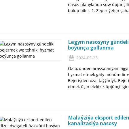
nasos ulanylanda suw üpjünçili
bolup biler: 1. Zeper ýeten şaha
Lagym nasosyny gündeli
boýunça gollanma
2024-05-23
Öz-özünden arassalanýan lagym
hyzmat etmek gaty möhümdir we
Bejerişden ozal taýýarlyk: Bej
etmek üçin elektrik üpjünçiligin
Malaýziýa eksport edilen
kanalizasiýa nasosy