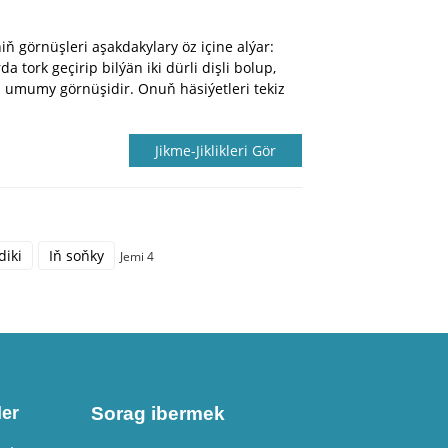
ň görnüşleri aşakdakylary öz içine alýar:
 tork geçirip bilýän iki dürli dişli bolup,
 umumy görnüşidir. Onuň häsiýetleri tekiz
Jikme-Jiklikleri Gör
diki
Iň soňky
Jemi 4
er
Sorag ibermek