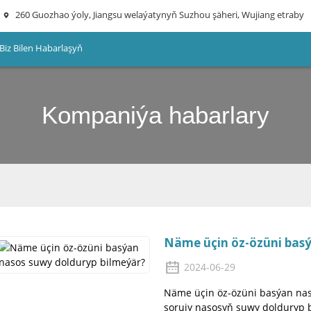
260 Guozhao ýoly, Jiangsu welaýatynyň Suzhou şäheri, Wujiang etraby
Biz Bilen Habarlaşyň
Kompaniýa habarlary
Näme üçin öz-özüni basý
2024-06-29
Näme üçin öz-özüni basýan nas
sorujy nasosyň suwy dolduryp b