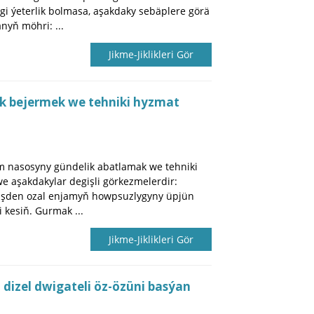
gi ýeterlik bolmasa, aşakdaky sebäplere görä
nyň möhri: ...
Jikme-Jiklikleri Gör
k bejermek we tehniki hyzmat
 nasosyny gündelik abatlamak we tehniki
 aşakdakylar degişli görkezmelerdir:
erişden ozal enjamyň howpsuzlygyny üpjün
i kesiň. Gurmak ...
Jikme-Jiklikleri Gör
 dizel dwigateli öz-özüni basýan