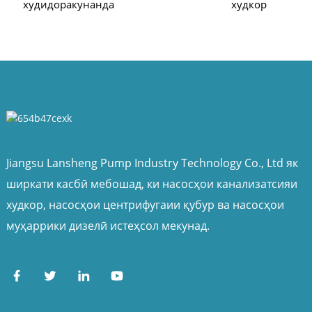
худидоракунанда
худкор
Jiangsu Lansheng Pump Industry Technology Co., Ltd як
ширкати касбӣ мебошад, ки насосҳои канализатсияи
худкор, насосҳои центрифугаии қубур ва насосҳои
муҳаррики дизелӣ истеҳсол мекунад.