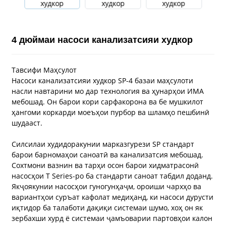
4 дюймаи насоси канализатсияи худкор
Тавсифи Маҳсулот
Насоси канализатсияи худкор SP-4 базаи маҳсулоти
насли навтарини мо дар технология ва ҳунарҳои ИМА
мебошад. Он барои кори сарфакорона ва бе мушкилот
ҳангоми коркарди моеъҳои пурбор ва шламҳо пешбинӣ
шудааст.
Силсилаи худидоракунии марказгурези SP стандарт
барои барномаҳои саноатӣ ва канализатсия мебошад.
Сохтмони вазнин ва тарҳи осон барои хидматрасонӣ
насосҳои T Series-ро ба стандарти саноат табдил доданд.
Якҷоякунии насосҳои гуногунҳаҷм, ороиши чархҳо ва
вариантҳои суръат кафолат медиҳанд, ки насоси дурусти
иқтидор ба талаботи дақиқи системаи шумо, хоҳ он як
зербахши хурд ё системаи ҷамъоварии партовҳои калон