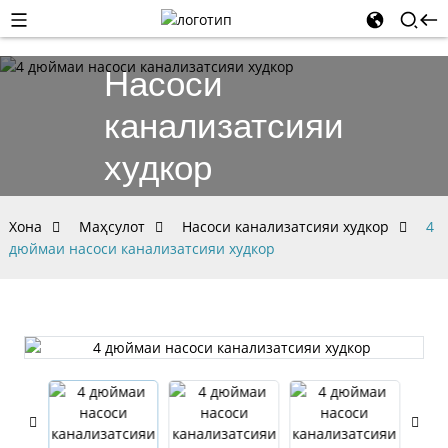
Насоси
канализатсияи
худкор
Хона
Маҳсулот
Насоси канализатсияи худкор
4
дюймаи насоси канализатсияи худкор