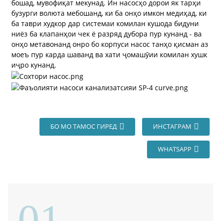
бошад, мувофиқат мекунад. Ин насосҳо дорои як тарҳи
бузурги волюта мебошанд, ки ба онҳо имкон медиҳад, ки
ба таври худкор дар системаи комилан кушода бидуни
ниёз ба клапанҳои чек ё разряд дубора пур кунанд - ва
онҳо метавонанд онро бо корпуси насос танҳо қисман аз
моеъ пур карда шаванд ва хати ҷомашӯии комилан хушк
иҷро кунанд.
БО МО ТАМОС ГИРЕД
ИНСТАГРАМ
WHATSAPP
01