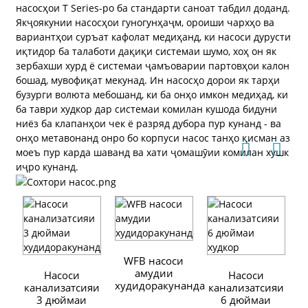
насосҳои T Series-ро ба стандарти саноат табдил доданд.
Якҷоякунии насосҳои гуногунҳаҷм, ороиши чархҳо ва
вариантҳои суръат кафолат медиҳанд, ки насоси дурусти
иқтидор ба талаботи дақиқи системаи шумо, хоҳ он як
зербахши хурд ё системаи ҷамъоварии партовҳои калон
бошад, мувофиқат мекунад. Ин насосҳо дорои як тарҳи
бузурги волюта мебошанд, ки ба онҳо имкон медиҳад, ки
ба таври худкор дар системаи комилан кушода бидуни
ниёз ба клапанҳои чек ё разряд дубора пур кунанд - ва
онҳо метавонанд онро бо корпуси насос танҳо қисман аз
моеъ пур карда шаванд ва хати ҷомашӯии комилан хушк
иҷро кунанд.
WFB насоси
амудии
Насоси
Насоси
Н
худидоракунанда
канализатсияи
канализатсияи
3 дюймаи
6 дюймаи
с