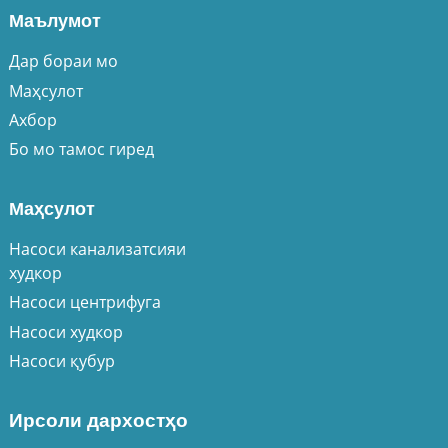
Маълумот
Дар бораи мо
Маҳсулот
Ахбор
Бо мо тамос гиред
Маҳсулот
Насоси канализатсияи
худкор
Насоси центрифуга
Насоси худкор
Насоси қубур
Ирсоли дархостҳо