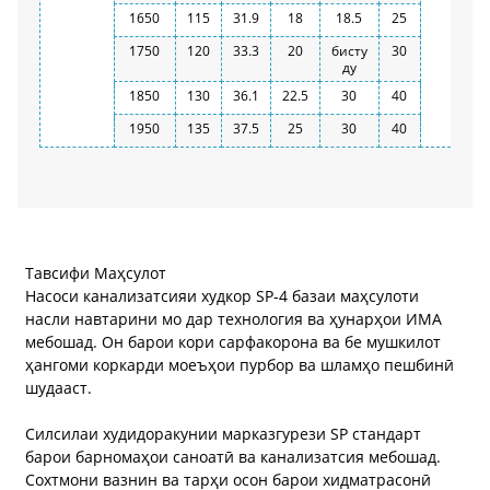
1650
115
31.9
18
18.5
25
1750
120
33.3
20
бисту
30
ду
1850
130
36.1
22.5
30
40
1950
135
37.5
25
30
40
Тавсифи Маҳсулот
Насоси канализатсияи худкор SP-4 базаи маҳсулоти
насли навтарини мо дар технология ва ҳунарҳои ИМА
мебошад. Он барои кори сарфакорона ва бе мушкилот
ҳангоми коркарди моеъҳои пурбор ва шламҳо пешбинӣ
шудааст.
Силсилаи худидоракунии марказгурези SP стандарт
барои барномаҳои саноатӣ ва канализатсия мебошад.
Сохтмони вазнин ва тарҳи осон барои хидматрасонӣ