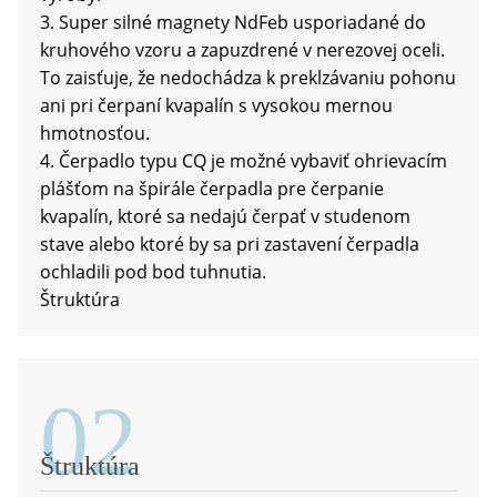
3. Super silné magnety NdFeb usporiadané do
kruhového vzoru a zapuzdrené v nerezovej oceli.
To zaisťuje, že nedochádza k preklzávaniu pohonu
ani pri čerpaní kvapalín s vysokou mernou
hmotnosťou.
4. Čerpadlo typu CQ je možné vybaviť ohrievacím
plášťom na špirále čerpadla pre čerpanie
a
kvapalín, ktoré sa nedajú čerpať v studenom
stave alebo ktoré by sa pri zastavení čerpadla
ochladili pod bod tuhnutia.
Štruktúra
02
Štruktúra