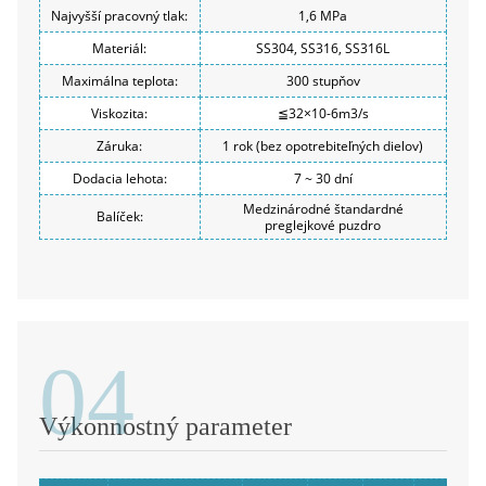
Najvyšší pracovný tlak:
1,6 MPa
Materiál:
SS304, SS316, SS316L
Maximálna teplota:
300 stupňov
Viskozita:
≦32×10-6m3/s
Záruka:
1 rok (bez opotrebiteľných dielov)
Dodacia lehota:
7 ~ 30 dní
Medzinárodné štandardné
Balíček:
preglejkové puzdro
04
Výkonnostný parameter