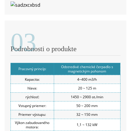
03
Podrobnosti o produkte
Odstredivé chemické čerpadlo s
Pracovný princíp:
magnetickým pohonom
Kapacita:
4~400 m3/h
hlava:
20 ~ 125 m
rýchlosť:
1450 ~ 2900 ot./min
Vstupný priemer:
50 ~ 200 mm
Priemer výstupu:
32 ~ 150 mm
Výkon zabudovaného
1,1 ~ 132 kW
motora: