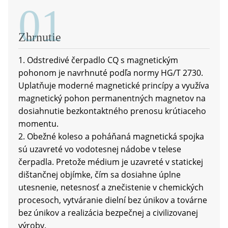
01
Zhrnutie
1. Odstredivé čerpadlo CQ s magnetickým
pohonom je navrhnuté podľa normy HG/T 2730.
Uplatňuje moderné magnetické princípy a využíva
magnetický pohon permanentných magnetov na
dosiahnutie bezkontaktného prenosu krútiaceho
momentu.
2. Obežné koleso a poháňaná magnetická spojka
sú uzavreté vo vodotesnej nádobe v telese
čerpadla. Pretože médium je uzavreté v statickej
dištančnej objímke, čím sa dosiahne úplne
utesnenie, netesnosť a znečistenie v chemických
procesoch, vytváranie dielní bez únikov a továrne
bez únikov a realizácia bezpečnej a civilizovanej
výroby.