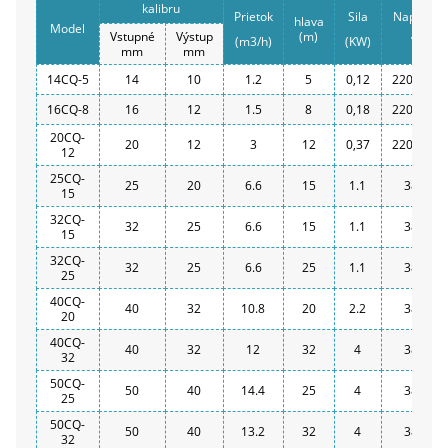
kalibru
Prietok
Sila
Napätie
hlava
Model
Vstupné
Výstup
(m)
(m3/h)
(KW)
V
mm
mm
14CQ-5
14
10
1.2
5
0,12
220/380
16CQ-8
16
12
1.5
8
0,18
220/380
20CQ-
20
12
3
12
0,37
220/380
12
25CQ-
25
20
6.6
15
1.1
380
15
32CQ-
32
25
6.6
15
1.1
380
15
32CQ-
32
25
6.6
25
1.1
380
25
40CQ-
40
32
10.8
20
2.2
380
20
40CQ-
40
32
12
32
4
380
32
50CQ-
50
40
14.4
25
4
380
25
50CQ-
50
40
13.2
32
4
380
32