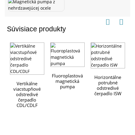
Súvisiace produkty
Fluoroplastová
F
Horizontálne
magnetická
potrubné
Vertikálne
pumpa
odstredivé
viacstupňové
čerpadlo ISW
odstredivé
čerpadlo
CDL/CDLF