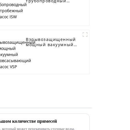
трубопроводный
центробежный насос
ISW
Взрывозащищенный
мощный вакуумный
самовсасывающий
насос VSP
льшом количестве примесей
д, который может перекачивать сточные воды,