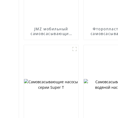
JMZ мобильный
Фтороплас
самовсасывающий
самовсасыв
насос из
насос
нержавеющей стали