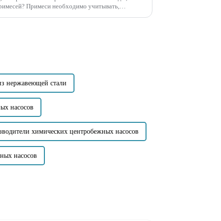
римесей? Примеси необходимо учитывать,
и частицами или волокнистыми примесями...
из нержавеющей стали
ых насосов
зводители химических центробежных насосов
ных насосов