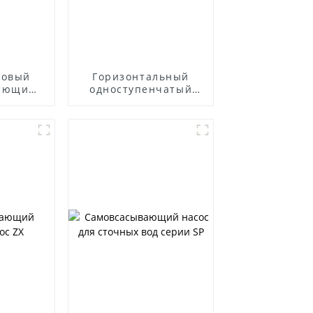
товый
Горизонтальный
ающий
одноступенчатый
центробежный насос
из нержавеющей
стали ZS