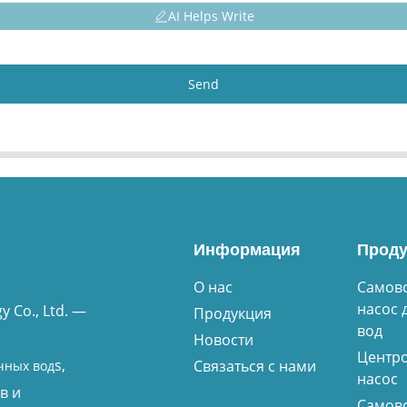
AI Helps Write
Send
Информация
Проду
О нас
Самов
насос 
 Co., Ltd. —
Продукция
вод
Новости
Центр
s,
Связаться с нами
чных вод
насос
в и
Самов