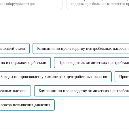
идов оборудования для
содержащие большое количество п
ринцип заключается в
являются ли они крупными твердым
авеющей стали
Компания по производству центробежных насосов 
сов из нержавеющей стали
Производитель химических центробежн
Заводы по производству химических центробежных насосов
Прои
бежных насосов
Компании по производству химических центробеж
насосов повышения давления