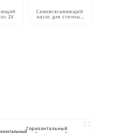
вающий
Самовсасывающий
сос ZX
насос для сточных
вод серии SP
Горизонтальный