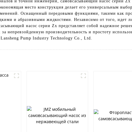
риалов и точной инженерии, самовсасывающий насос серии Zx 
 экономящая место конструкция делает его универсальным выб
менений. Оснащенный передовыми функциями, такими как проч
едкими и абразивными жидкостями. Независимо от того, идет ли
асывающий насос серии Zx представляет собой надежное решен
 за непревзойденную производительность и простоту использо
Lansheng Pump Industry Technology Co., Ltd.