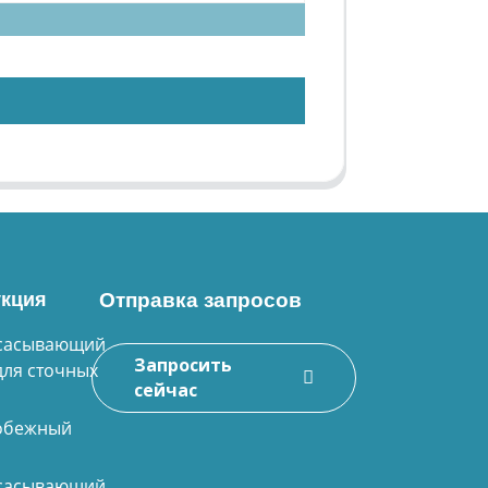
кция
Отправка запросов
сасывающий
Запросить
для сточных
сейчас
обежный
сасывающий