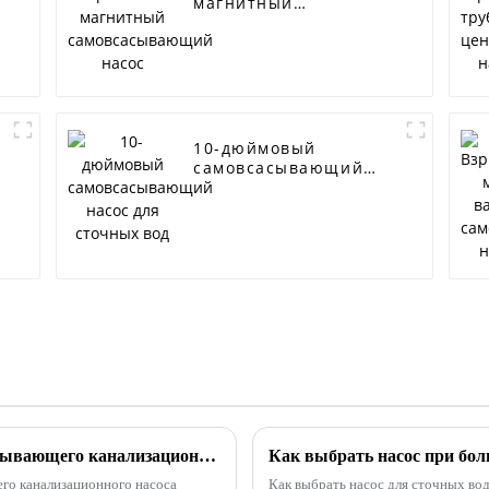
магнитный
самовсасывающий
насос
10-дюймовый
самовсасывающий
насос для сточных
вод
Способ монтажа трубопровода самовсасывающего канализационного насоса
Как выбрать насос при бо
го канализационного насоса
Как выбрать насос для сточных во