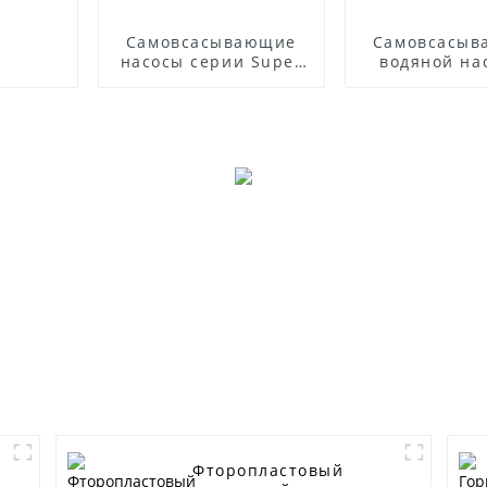
Самовсасывающие
Самовсасы
насосы серии Super
водяной на
T
Фторопластовый