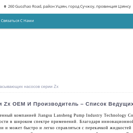
260 Guozhao Road, район Уцзян, город Сучжоу, провинция Цзянсу
Связаться С Нами
сасывающих насосов серии Zx
 Zx OEM И Производитель – Список Ведущи
ный компанией Jiangsu Lansheng Pump Industry Technology Co.
ости в широком спектре применений. Благодаря инновационно
ии и может быстро и легко справляться с перекачкой жидкостей