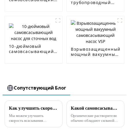
трубопроводный
насос для сточных
центробежный
вод
насос ISW
10-дюймовый
Взрывозащищенный
самовсасывающий
мощный вакуумный
насос для сточных
самовсасывающий
вод
насос VSP
Сопутствующий Блог
Как улучшить скорость всасывания самовсасывающего канализационного насоса
Какой самовсасывающий насос используется для органических растворителей?
Мы можем улучшить
Органические растворители
скорость всасывания
обычно обладают сильной
самовсасывающего
коррозионной активностью и