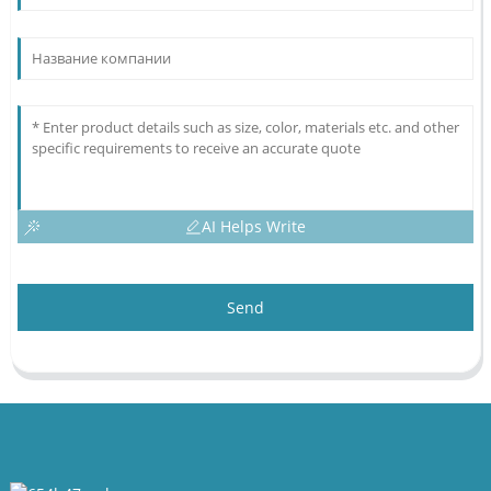
AI Helps Write
Send