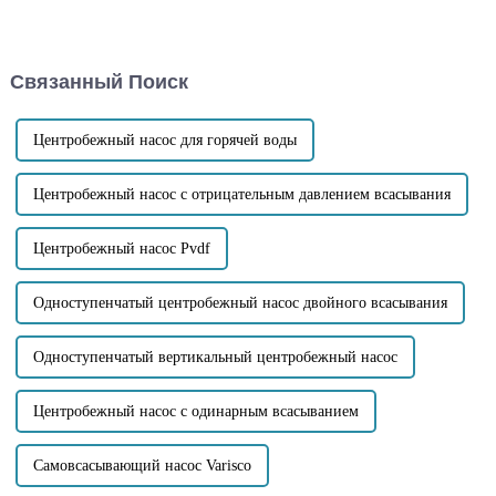
канализационного насоса,
летучестью, поэтому при
установив донные клапаны,
выборе самовсасывающего
вакуумные насосы и
насоса необходимо
сифонные баки.
учитывать следующие
Связанный Поиск
ключевые
факторы:Коррозионная
стойкость: Корпус насоса и
внутренние части...
Центробежный насос для горячей воды
Центробежный насос с отрицательным давлением всасывания
Центробежный насос Pvdf
Одноступенчатый центробежный насос двойного всасывания
Одноступенчатый вертикальный центробежный насос
Центробежный насос с одинарным всасыванием
Самовсасывающий насос Varisco