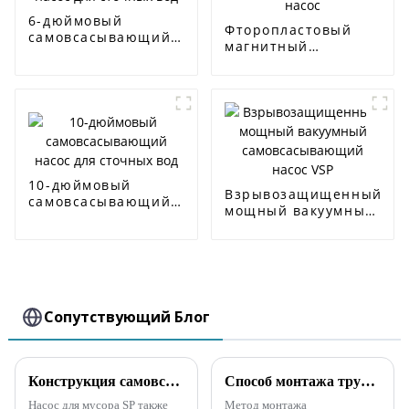
6-дюймовый
Фторопластовый
самовсасывающий
магнитный
насос для сточных
самовсасывающий
вод
насос
10-дюймовый
Взрывозащищенный
самовсасывающий
мощный вакуумный
насос для сточных
самовсасывающий
вод
насос VSP
Сопутствующий Блог
Конструкция самовсасывающего насоса для сточных вод SP, не засоряющегося
Способ монтажа трубопровода самовсасывающего канализационного насоса
Насос для мусора SP также
Метод монтажа