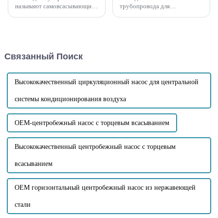
называют самовсасывающим
трубопровода для
насосом для сточных вод, не
самовсасывающего
подверженным засорению.
канализационного насоса
Он обладает такими
является одним из наиболее
преимуществами, как
часто используемых видов
короткое время
оборудования для
Связанный Поиск
самовсасывания,
самовсасывающего
самовсасывание, большая
канализационного насоса. Его
высота, высокая
принцип заключается в
устойчивость к засорению,
использовании скорости
Высококачественный циркуляционный насос для центральной
высокая скорость очистки и т.
потока и импульса воды,...
д.
системы кондиционирования воздуха
OEM-центробежный насос с торцевым всасыванием
Высококачественный центробежный насос с торцевым
всасыванием
OEM горизонтальный центробежный насос из нержавеющей
стали