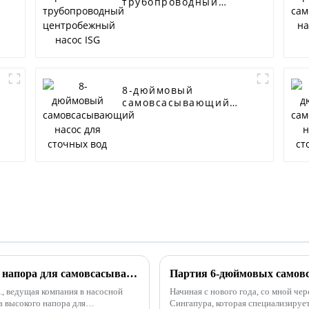
трубопроводный
центробежный насос
ISG
8-дюймовый
самовсасывающий
насос для сточных
вод
Как решить проблему выбора высокого напора для самовсасывающего канализационного насоса
d., ведущая компания в насосной
Начиная с нового года, со мной чер
 высокого напора для
Сингапура, которая специализируе