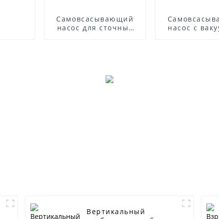
Самовсасывающий
Самовсасы
насос для сточных
насос с вак
вод из нержавеющей
усилите
стали серии ZWP
Вертикальный