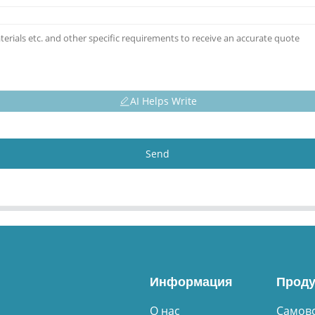
AI Helps Write
Send
Информация
Проду
О нас
Самов