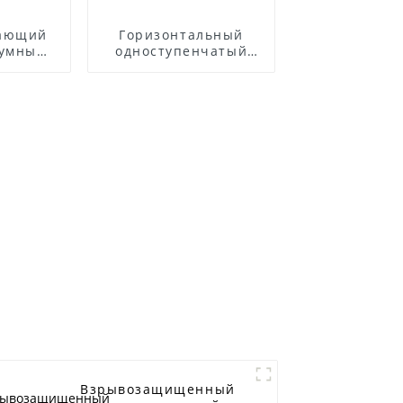
вающий
Горизонтальный
уумным
одноступенчатый
лем
центробежный насос
из нержавеющей
стали ZS
Взрывозащищенный