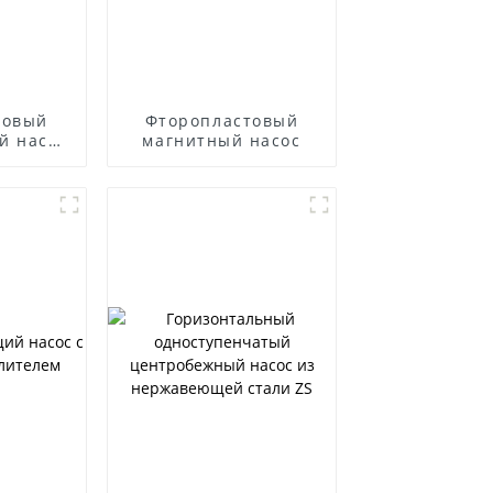
товый
Фторопластовый
й насос
магнитный насос