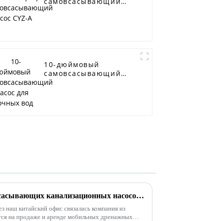
самовсасывающий
насос CYZ-A
10-дюймовый
самовсасывающий
насос для сточных
вод
Партия 6-дюймовых самовсасывающих канализационных насосов отправляется в Сингапур
ез наш китайский офис связалась компания из
тся на продаже и аренде мобильных дренажных