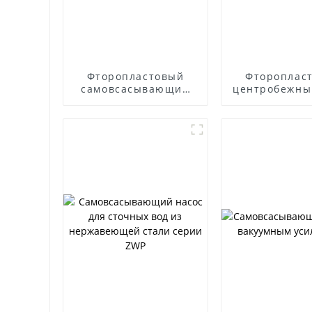
Фторопластовый
Фтороплас
самовсасывающий
центробежны
насос
ФСБ