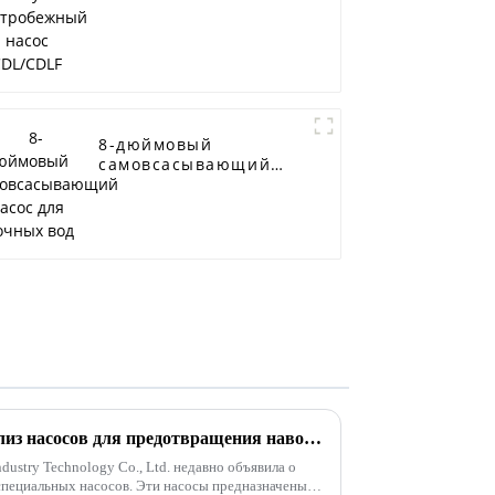
CDL/CDLF
8-дюймовый
самовсасывающий
насос для сточных
вод
Ключевой технический анализ насосов для предотвращения наводнений и аварийных ситуаций
dustry Technology Co., Ltd. недавно объявила о
специальных насосов. Эти насосы предназначены