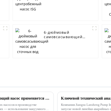
ISG
6-дюймовый
самовсасывающий
насос для сточных
вод
Как коррозионно-стойкий самовсасывающий насос применяется для пестицидов?
х насосов в производстве
Компания Jiangsu Lansheng Pump In
 них — использование вакуумного
запуске новой линейки аварийных 