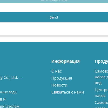
Send
Информация
Проду
О нас
Самов
насос 
 Co., Ltd. —
Продукция
вод
Новости
Центр
s,
Связаться с нами
чных вод
насос
в и
Самов
вигателем.