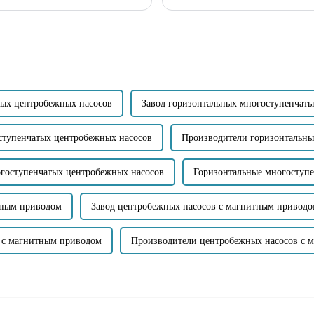
для эффективного устранения авари
тых центробежных насосов
Завод горизонтальных многоступенчат
ступенчатых центробежных насосов
Производители горизонтальны
огоступенчатых центробежных насосов
Горизонтальные многоступ
тным приводом
Завод центробежных насосов с магнитным привод
в с магнитным приводом
Производители центробежных насосов с 