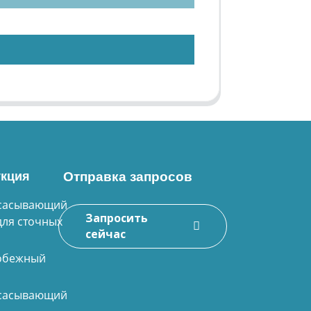
кция
Отправка запросов
сасывающий
Запросить
для сточных
сейчас
обежный
сасывающий