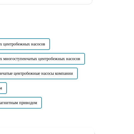
йных ситуа...
ых центробежных насосов
х многоступенчатых центробежных насосов
енчатые центробежные насосы компании
ом
магнитным приводом