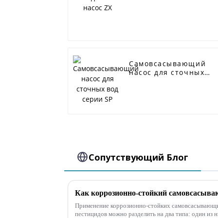
Самовсасывающий
насос для сточных
вод серии SP
Сопутствующий Блог
Применение коррозионно-стойких самовсасывающи
пестицидов можно разделить на два типа: один из