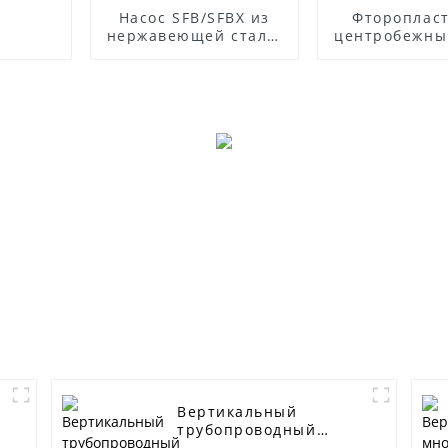
Насос SFB/SFBX из
Фтороплас
нержавеющей стали,
центробежны
устойчивый к
IHF
коррозии
Вертикальный
трубопроводный
центробежный насос