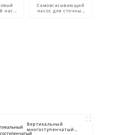
товый
Самовсасывающий
й насос
насос для сточных
вод из нержавеющей
стали серии ZWP
Вертикальный
многоступенчатый
центробежный насос