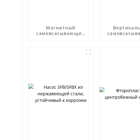
Магнитный
Вертикал
самовсасывающий
самовсасыв
насос
насос W