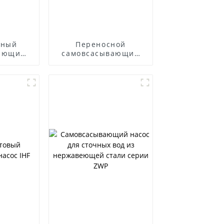
ьный
Переносной
ающий
самовсасывающий
FB
насос для
дизельного
двигателя