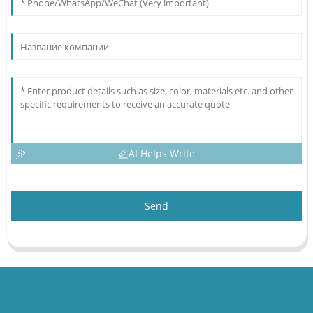
AI Helps Write
Send