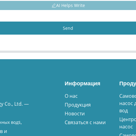
AI Helps Write
Send
Информация
Проду
О нас
Самов
насос 
 Co., Ltd. —
Продукция
вод
Новости
Центр
s,
Связаться с нами
чных вод
насос
в и
Самов