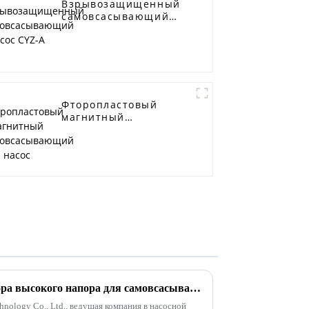
Взрывозащищенный
самовсасывающий
насос CYZ-A
Фторопластовый
магнитный
самовсасывающий
насос
Как решить проблему выбора высокого напора для самовсасывающего канализационного насоса
hnology Co., Ltd., ведущая компания в насосной