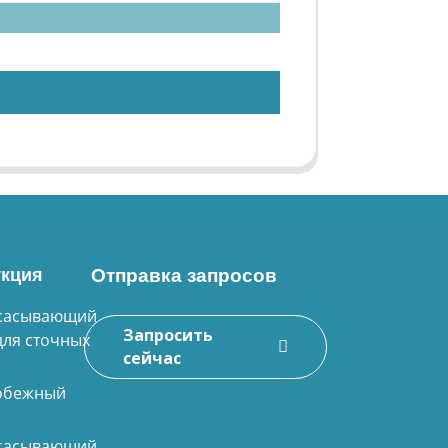
кция
Отправка запросов
сасывающий
Запросить
для сточных
сейчас
обежный
сасывающий