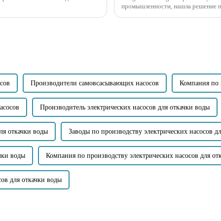
промышленности, нашла решение п
самовсасывающих канализационных 
сов
Производители самовсасывающих насосов
Компания по 
асосов
Производитель электрических насосов для откачки воды
ля откачки воды
Заводы по производству электрических насосов дл
чки воды
Компания по производству электрических насосов для от
ов для откачки воды