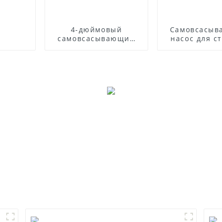
4-дюймовый
Самовсасы
самовсасывающий
насос для с
насос для сточных
вод с дизе
вод
двигате