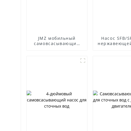
JMZ мобильный
Насос SFB/S
самовсасывающий
нержавеющей
насос из
устойчив
нержавеющей стали
корроз