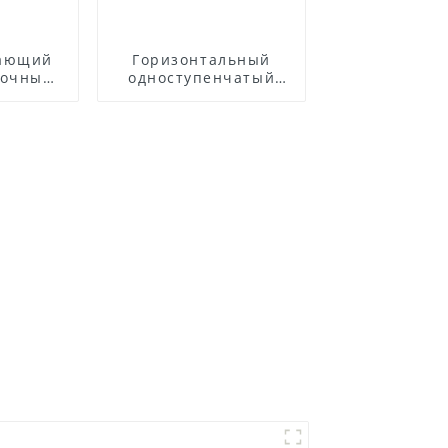
вающий
Горизонтальный
точных
одноступенчатый
льным
центробежный насос
лем
из нержавеющей
стали ZS