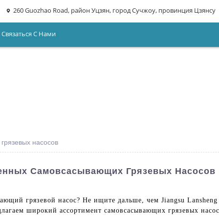
260 Guozhao Road, район Уцзян, город Сучжоу, провинция Цзянсу
Связаться С Нами
грязевых насосов
енных Самовсасывающих Грязевых Насосов 
щий грязевой насос? Не ищите дальше, чем Jiangsu Lansheng P
длагаем широкий ассортимент самовсасывающих грязевых насос