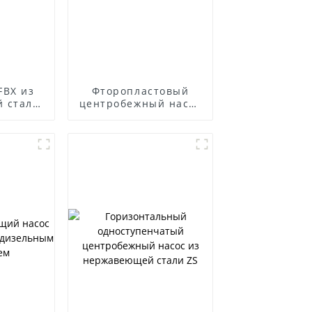
FBX из
Фторопластовый
 стали,
центробежный насос
ый к
IHF
ии