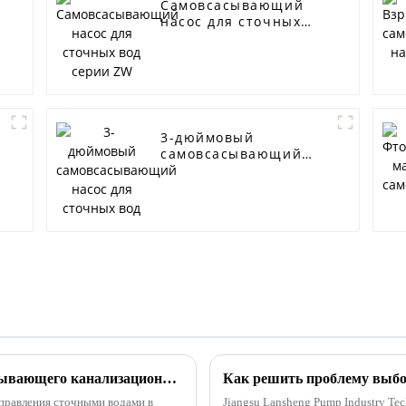
Самовсасывающий
насос для сточных
вод серии ZW
3-дюймовый
самовсасывающий
насос для сточных
вод
Преимущества использования самовсасывающего канализационного насоса
правления сточными водами в
Jiangsu Lansheng Pump Industry Tec