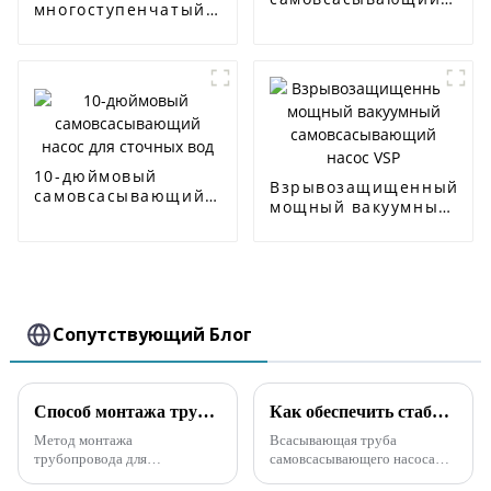
многоступенчатый
насос для сточных
центробежный
вод
насос CDL/CDLF
10-дюймовый
Взрывозащищенный
самовсасывающий
мощный вакуумный
насос для сточных
самовсасывающий
вод
насос VSP
Сопутствующий Блог
Способ монтажа трубопровода самовсасывающего канализационного насоса
Как обеспечить стабильную подачу и напор самовсасывающего насоса ZW во время эксплуатации?
Метод монтажа
Всасывающая труба
трубопровода для
самовсасывающего насоса
самовсасывающего
ZW имеет донный клапан,