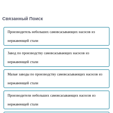
канализационного насоса
установленный на
является одним из наиболее
всасывающем отверстии, но
часто используемых видов
донный клапан не может
оборудования для
нормально подниматься...
Связанный Поиск
самовсасывающего
канализационного насоса. Его
принцип заключается в
использовании скорости
Производитель небольших самовсасывающих насосов из
потока и импульса воды,...
нержавеющей стали
Завод по производству самовсасывающих насосов из
нержавеющей стали
Малые заводы по производству самовсасывающих насосов из
нержавеющей стали
Производители небольших самовсасывающих насосов из
нержавеющей стали