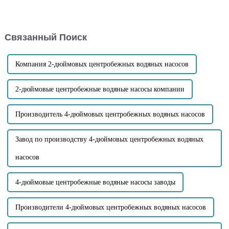
содержащие большое
сравнению с погружными
количество примесей?
насосами? 1. Общая
Примеси необходимо
конструкция насоса
учитывать, являются ли они
вертикальная, что
Связанный Поиск
крупными твердыми
значительно снижает вес и
частицами или волокнистыми
занимает меньше места...
примесями...
Компания 2-дюймовых центробежных водяных насосов
2-дюймовые центробежные водяные насосы компании
Производитель 4-дюймовых центробежных водяных насосов
Завод по производству 4-дюймовых центробежных водяных
насосов
4-дюймовые центробежные водяные насосы заводы
Производители 4-дюймовых центробежных водяных насосов