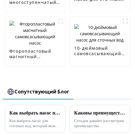
многоступенчатый
вод серии SP
центробежный
насос CDL/CDLF
10-дюймовый
Фторопластовый
самовсасывающий
магнитный
насос для сточных
самовсасывающий
вод
насос
Сопутствующий Блог
Как выбрать насос при большом количестве примесей
Каковы преимущества самовсасывающих насосов по сравнению с погружными насосами?
Как выбрать насос для
Сегодня давайте рассмотрим
сточных вод, который может
преимущества
перекачивать сточные воды,
самовсасывающих насосов по