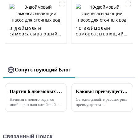
3-дюймовый
10-дюймовый
самовсасывающий
самовсасывающий
насос для сточных
насос для сточных
вод
вод
Сопутствующий Блог
Партия 6-дюймовых самовсасывающих канализационных насосов отправляется в Сингапур
Каковы преимущества самовсасывающих насосов по сравнению с погружными насосами?
Начиная с нового года, со
Сегодня давайте рассмотрим
мной через наш китайский
преимущества
офис связалась компания из
самовсасывающих насосов по
Сингапура, которая
сравнению с погружными
специализируется на продаже
насосами? 1. Общая
и аренде мобильных
конструкция насоса
дренажных насосов, с
вертикальная, что
Связанный Поиск
предложением срочно
значительно снижает вес и