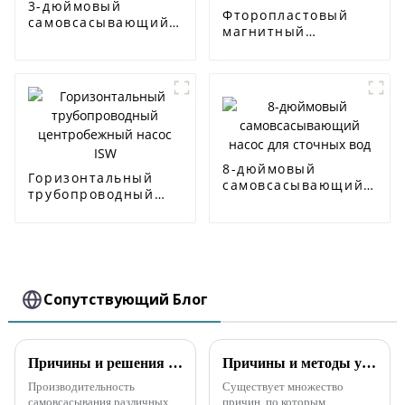
3-дюймовый
Фторопластовый
самовсасывающий
магнитный
насос для сточных
самовсасывающий
вод
насос
8-дюймовый
Горизонтальный
самовсасывающий
трубопроводный
насос для сточных
центробежный
вод
насос ISW
Сопутствующий Блог
Причины и решения длительного времени самовсасывания самовсасывающих насосов
Причины и методы устранения неполадок, связанных с тем, что самовсасывающий насос дизельного двигателя не может всасывать воду
Производительность
Существует множество
самовсасывания различных
причин, по которым