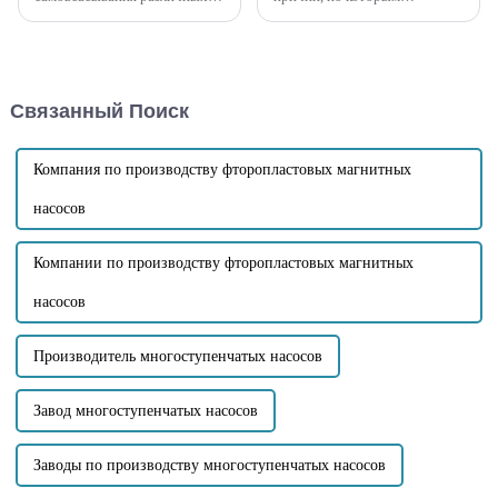
типов самовсасывающих
самовсасывающий насос
насосов различается. При
дизельного двигателя не
использовании различных
может всасывать воду.
самовсасывающих насосов
Давайте вместе рассмотрим
часто оказывается, что
распространенные
Связанный Поиск
самовсасывающим насосам
неисправности и пути их
требуется длительное время
устранения! 1. Утечка в
для...
ингаляционном
трубопроводе: Чтобы
Компания по производству фторопластовых магнитных
устранить утечку в
ингаляционном
насосов
трубопроводе...
Компании по производству фторопластовых магнитных
насосов
Производитель многоступенчатых насосов
Завод многоступенчатых насосов
Заводы по производству многоступенчатых насосов