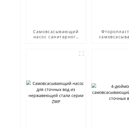
Самовсасывающий
Фтороплас
насос санитарного
самовсасыв
класса
насос