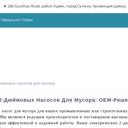
260 Guozhao Road, район Уцзян, город Сучжоу, провинция Цзянсу
Связаться С Нами
юймовых насосов для мусора
 2-Дюймовых Насосов Для Мусора: OEM-Реш
насос для мусора для ваших промышленных или строительных 
d. Мы являемся ведущим производителем и поставщиком высоко
 для эффективной и надежной работы. Наши электрические 2-д