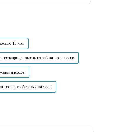
м подключением включают: Компактная
стью 15 л.с.
зрывозащищенных центробежных насосов
жных насосов
нных центробежных насосов