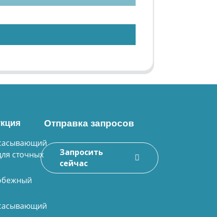
кция
Отправка запросов
сасывающий
Запросить
для сточных
сейчас
обежный
сасывающий