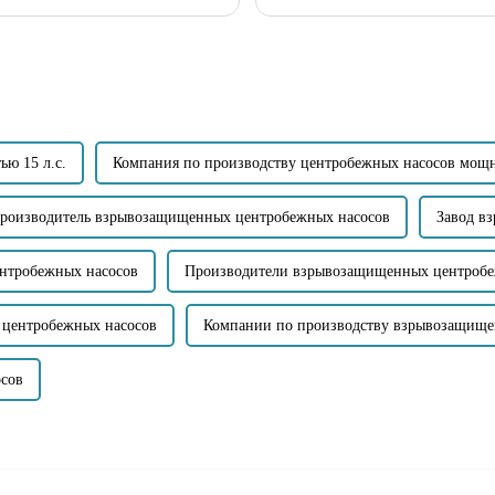
самовсасывающего насоса с прямы
конструкция...
ю 15 л.с.
Компания по производству центробежных насосов мощно
роизводитель взрывозащищенных центробежных насосов
Завод в
нтробежных насосов
Производители взрывозащищенных центробе
 центробежных насосов
Компании по производству взрывозащище
сов