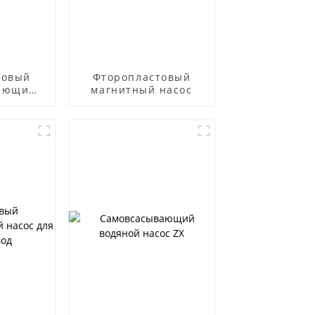
товый
Фторопластовый
ающий
магнитный насос