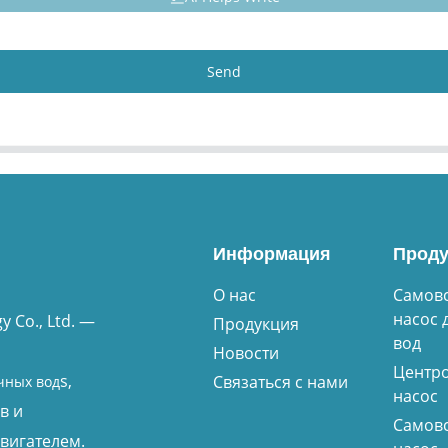
Send
Информация
Проду
О нас
Самов
насос 
 Co., Ltd. —
Продукция
вод
Новости
Центр
s,
Связаться с нами
чных вод
насос
в и
Самов
вигателем.