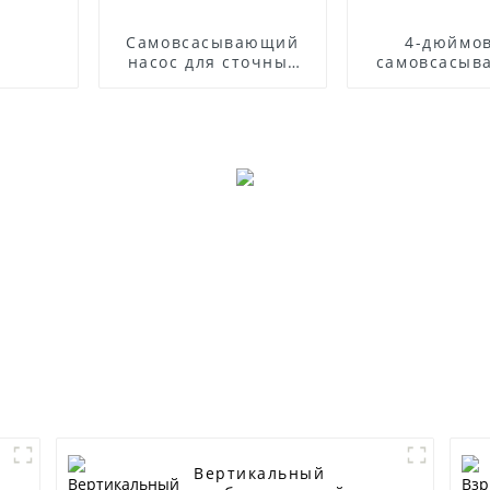
Самовсасывающий
4-дюймо
насос для сточных
самовсасыв
вод из нержавеющей
насос для с
стали серии ZWP
вод
Вертикальный