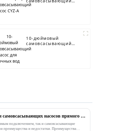
самовсасывающий
насос CYZ-A
10-дюймовый
самовсасывающий
насос для сточных
вод
Преимущества и недостатки самовсасывающих насосов прямого и раздельного типа
ямым подключением, так и самовсасывающие
ои преимущества и недостатки. Преимущества