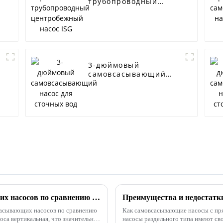
трубопроводный
центробежный насос
ISG
3-дюймовый
самовсасывающий
насос для сточных
вод
Каковы преимущества самовсасывающих насосов по сравнению с погружными насосами?
сасывающих насосов по сравнению
Как самовсасывающие насосы с пр
са вертикальная, что значительно
насосы раздельного типа имеют св