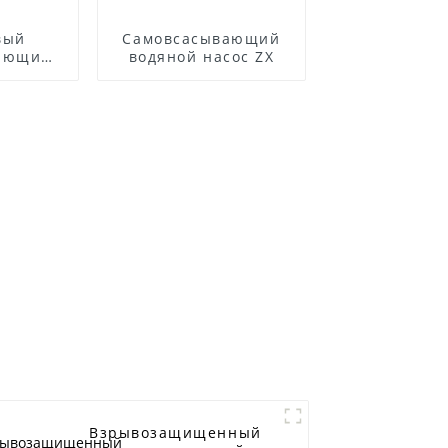
вый
Самовсасывающий
ающий
водяной насос ZX
точных
Взрывозащищенный